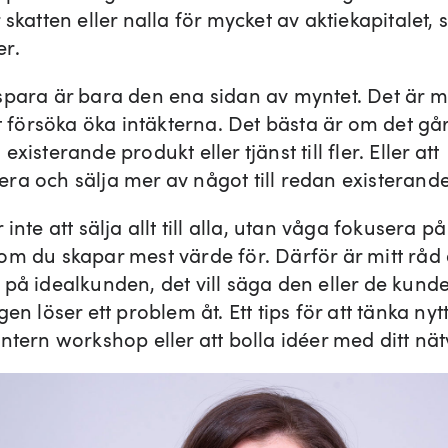
 skatten eller nalla för mycket av aktiekapitalet, 
r.
spara är bara den ena sidan av myntet. Det är mi
tt försöka öka intäkterna. Det bästa är om det går
existerande produkt eller tjänst till fler. Eller att
ra och sälja mer av något till redan existerand
 inte att sälja allt till alla, utan våga fokusera p
om du skapar mest värde för. Därför är mitt råd 
 på idealkunden, det vill säga den eller de kund
gen löser ett problem åt. Ett tips för att tänka nytt
ntern workshop eller att bolla idéer med ditt nät