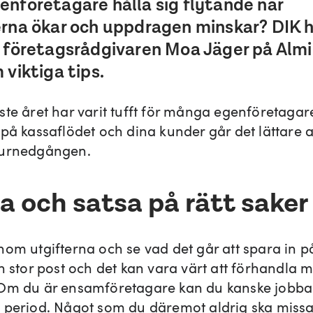
enföretagare hålla sig flytande när
erna ökar och uppdragen minskar? DIK h
t företagsrådgivaren Moa Jäger på Alm
 viktiga tips.
ste året har varit tufft för många egenföretaga
på kassaflödet och dina kunder går det lättare a
turnedgången.
a och satsa på rätt saker
nom utgifterna och se vad det går att spara in p
en stor post och det kan vara värt att förhandla 
 Om du är ensamföretagare kan du kanske job
 period. Något som du däremot aldrig ska missa