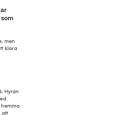
ar
i som
re, men
tt klara
å. Hyran
med
ba hemma
 att