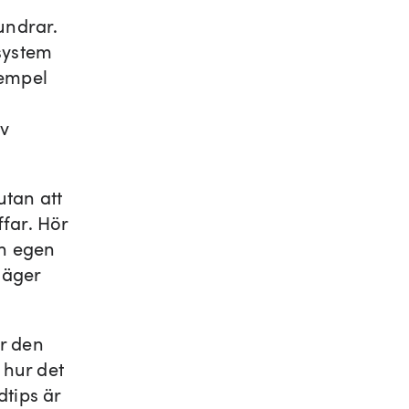
undrar.
dsystem
xempel
av
utan att
far. Hör
in egen
säger
r den
 hur det
dtips är