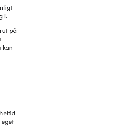
nligt
 i.
rut på
å
g kan
heltid
 eget