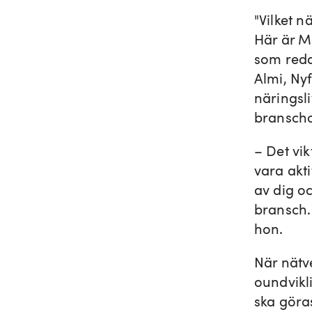
"Vilket 
Här är M
som reda
Almi, Ny
näringsl
branscho
– Det vik
vara akt
av dig o
bransch. 
hon.
När nätv
oundvikli
ska göra