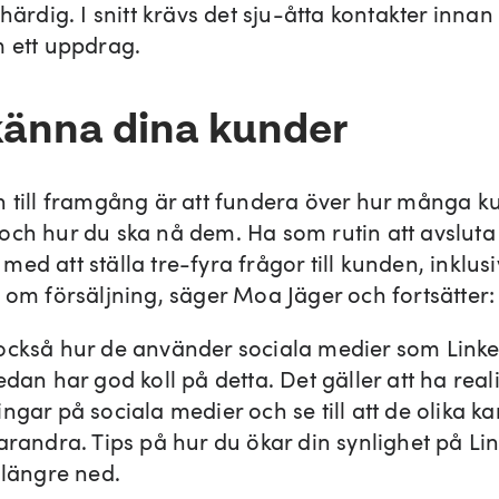
ihärdig. I snitt krävs det sju-åtta kontakter inna
m ett uppdrag.
känna dina kunder
n till framgång är att fundera över hur många k
och hur du ska nå dem. Ha som rutin att avsluta
ed att ställa tre-fyra frågor till kunden, inklus
r om försäljning, säger Moa Jäger och fortsätter:
också hur de använder sociala medier som Link
edan har god koll på detta. Det gäller att ha reali
ngar på sociala medier och se till att de olika k
arandra. Tips på hur du ökar din synlighet på Li
 längre ned.