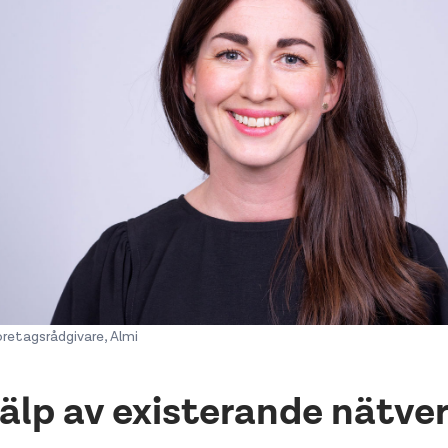
öretagsrådgivare, Almi
jälp av existerande nätve