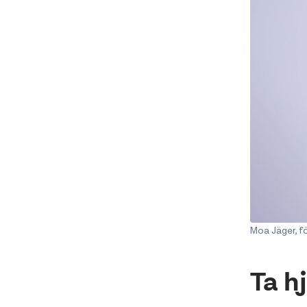
Moa Jäger, f
Ta h