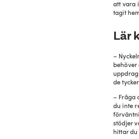
att vara 
tagit he
Lär 
– Nyckel
behöver 
uppdrag m
de tycke
– Fråga 
du inte r
förväntni
stödjer v
hittar du