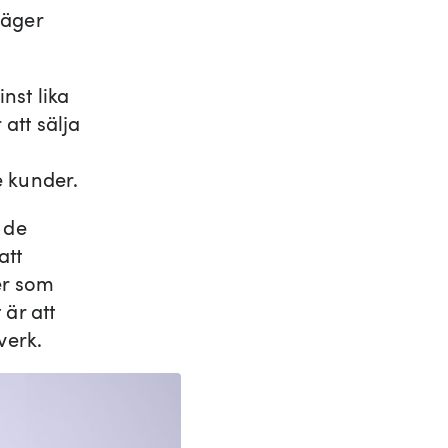
säger
nst lika
 att sälja
e kunder.
å de
att
er som
 är att
verk.