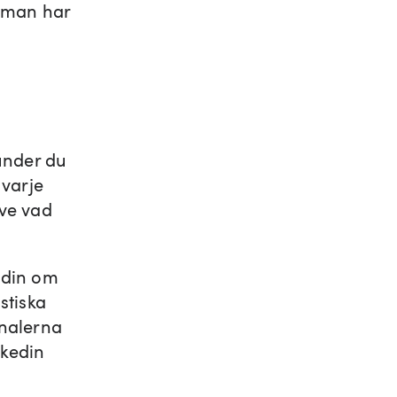
n man har
under du
 varje
ive vad
edin om
stiska
analerna
nkedin