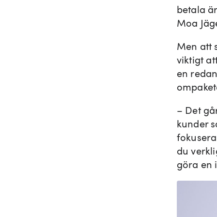
betala är
Moa Jäge
Men att 
viktigt a
en redan 
ompakete
– Det går
kunder s
fokusera
du verkli
göra en i