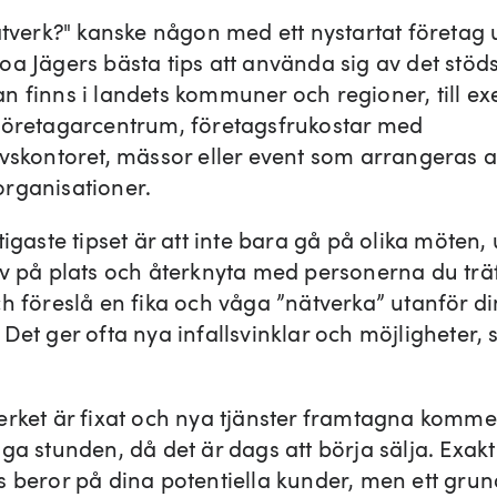
nätverk?" kanske någon med ett nystartat företag 
oa Jägers bästa tips att använda sig av det stö
n finns i landets kommuner och regioner, till e
företagarcentrum, företagsfrukostar med
ivskontoret, mässor eller event som arrangeras 
rganisationer.
tigaste tipset är att inte bara gå på olika möten, 
iv på plats och återknyta med personerna du träf
ch föreslå en fika och våga ”nätverka” utanför d
Det ger ofta nya infallsvinklar och möjligheter, 
erket är fixat och nya tjänster framtagna komme
ga stunden, då det är dags att börja sälja. Exakt
s beror på dina potentiella kunder, men ett grun