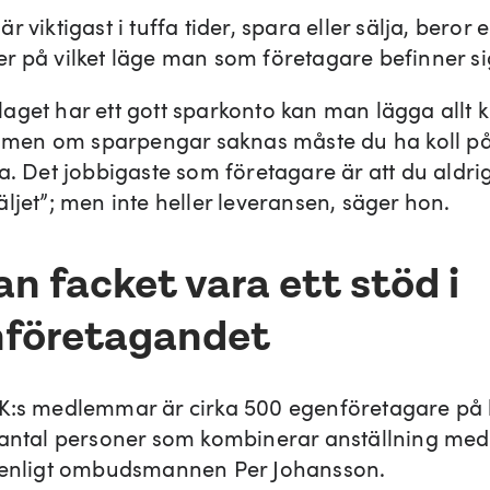
r viktigast i tuffa tider, spara eller sälja, beror e
r på vilket läge man som företagare befinner sig
aget har ett gott sparkonto kan man lägga allt k
a, men om sparpengar saknas måste du ha koll p
na. Det jobbigaste som företagare är att du aldri
ljet”; men inte heller leveransen, säger hon.
an facket vara ett stöd i
företagandet
K:s medlemmar är cirka 500 egenföretagare på 
 antal personer som kombinerar anställning med
 enligt ombudsmannen Per Johansson.