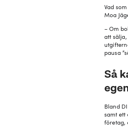
Vad som ä
Moa Jäge
– Om bol
att sälj
utgifter
pausa ”sä
Så k
egen
Bland DI
samt ett
företag,