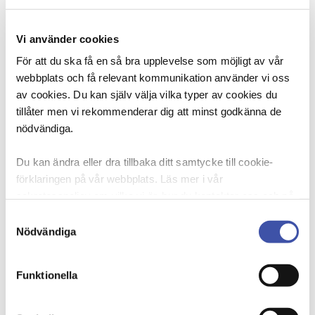
Vi använder cookies
För att du ska få en så bra upplevelse som möjligt av vår
webbplats och få relevant kommunikation använder vi oss
av cookies. Du kan själv välja vilka typer av cookies du
Här kan du tipsa oss om personer som är
tillåter men vi rekommenderar dig att minst godkänna de
intresserade att veta mer om DIK. Fyll i formuläret
nödvändiga.
så kontaktar vi personen och berättar vad ett
medlemskap kan innebära.
Du kan ändra eller dra tillbaka ditt samtycke till cookie-
förklaringen på vår webbplats. Läs mer i vår
sekretesspolicy om vilka vi är, hur du kontaktar oss och på
Fyll i formuläret så hör vi av oss!
vilket sätt vi behandlar personuppgifter. Ange ditt
Samtyckesval
samtyckes-ID och datum för när du kontaktade oss
Nödvändiga
Till formuläret
gällande ditt samtycke. Du kan även själv ändra ditt
samtycke direkt genom att klicka på knappnålen nere till
Funktionella
vänster på sidan.