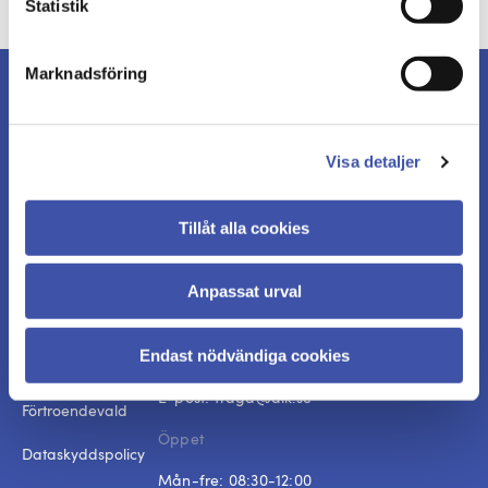
Statistik
Marknadsföring
Bli medlem i DIK idag. Specialistfackförbundet
som tryggar dina och dina kollegors arbetsdagar.
Visa detaljer
Bli medlem
Tillåt alla cookies
Anpassat urval
Kontakta oss
Att bli medlem
Telefon:
08-480 040 00
Endast nödvändiga cookies
Byta fackförbund
E-post:
fraga@dik.se
Förtroendevald
Öppet
Dataskyddspolicy
Mån-fre: 08:30-12:00