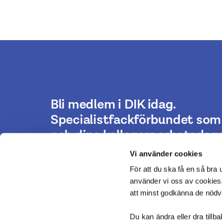
Bli medlem i DIK idag.
Specialistfackförbundet som 
och dina kollegors arbetsdaga
Vi använder cookies
För att du ska få en så bra
Bli medlem
använder vi oss av cookies.
att minst godkänna de nöd
Du kan ändra eller dra tillb