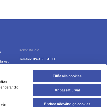
Kontakta oss
s
Telefon:
08-480 040 00
ta oss
E-post:
fraga@dik.se
 och svar
Tillåt alla cookies
Öppet
ish
ation
Mån-fre: 08:30-12:00
menderar dig
Anpassat urval
Stängt alla röda dagar och
klämdagar
Endast nödvändiga cookies
 vår