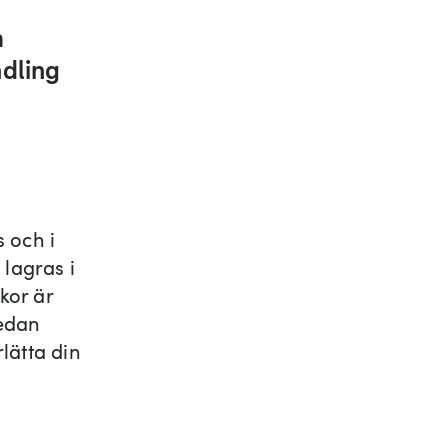
m
ndling
 och i
 lagras i
kor är
medan
lätta din