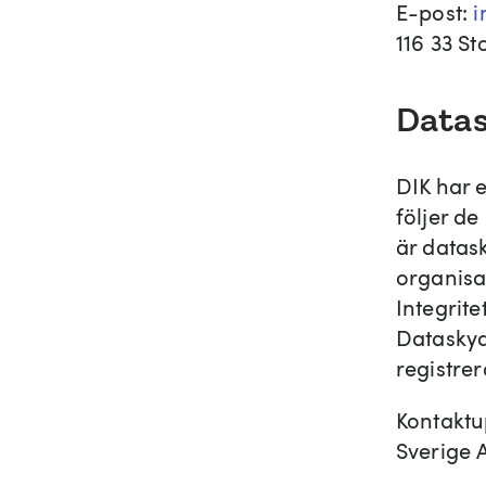
E-post:
i
116 33 S
Data
DIK har 
följer de
är datas
organisa
Integrit
Dataskyd
registre
Kontaktu
Sverige