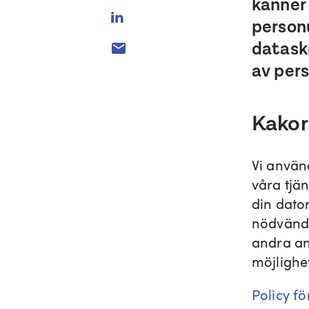
känner
person
datask
av pers
Kakor
Vi använ
våra tjän
din dator
nödvändi
andra an
möjlighe
Policy fö