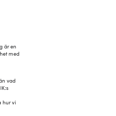
g är en
ighet med
 än vad
IK:s
 hur vi