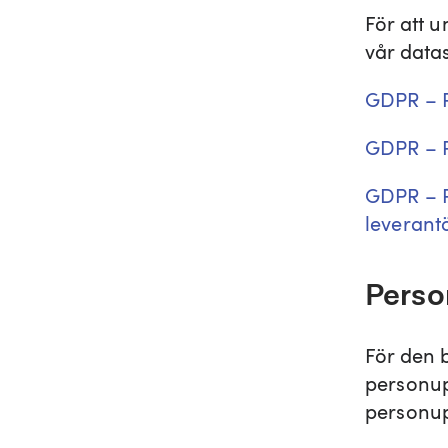
För att u
vår datas
GDPR – P
GDPR – P
GDPR – P
leveranto
Perso
För den 
personup
personup