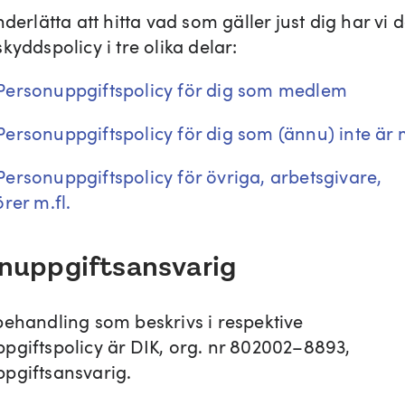
nderlätta att hitta vad som gäller just dig har vi d
kyddspolicy i tre olika delar:
ersonuppgiftspolicy för dig som medlem
ersonuppgiftspolicy för dig som (ännu) inte är
ersonuppgiftspolicy för övriga, arbetsgivare,
̈rer m.fl.
nuppgiftsansvarig
behandling som beskrivs i respektive
pgiftspolicy är DIK, org. nr 802002–8893,
pgiftsansvarig.