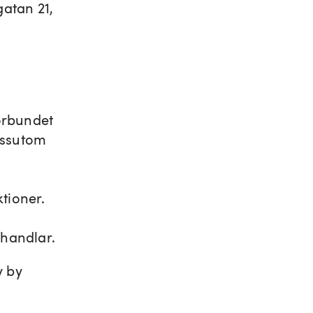
atan 21,
örbundet
Dessutom
tioner.
ehandlar.
y by