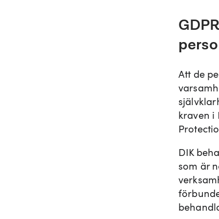
GDPR 
perso
Att de p
varsamhe
självklar
kraven i
Protecti
DIK beha
som är n
verksamh
förbundet
behandla