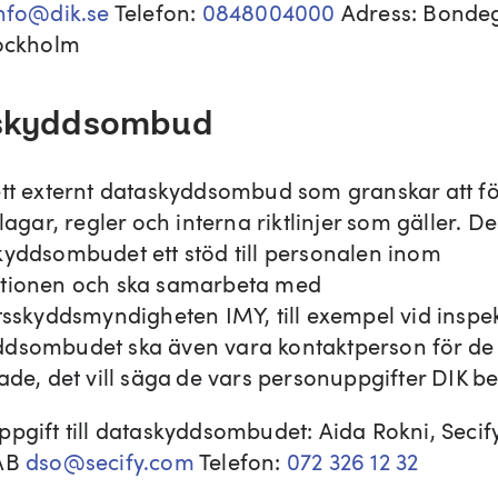
nfo@dik.se
Telefon:
0848004000
Adress: Bondeg
tockholm
skyddsombud
ett externt dataskyddsombud som granskar att f
 lagar, regler och interna riktlinjer som gäller. 
kyddsombudet ett stöd till personalen inom
tionen och ska samarbeta med
etsskyddsmyndigheten IMY, till exempel vid inspek
dsombudet ska även vara kontaktperson för de
rade, det vill säga de vars personuppgifter DIK b
ppgift till dataskyddsombudet: Aida Rokni, Secif
 AB
dso@secify.com
Telefon:
072 326 12 32