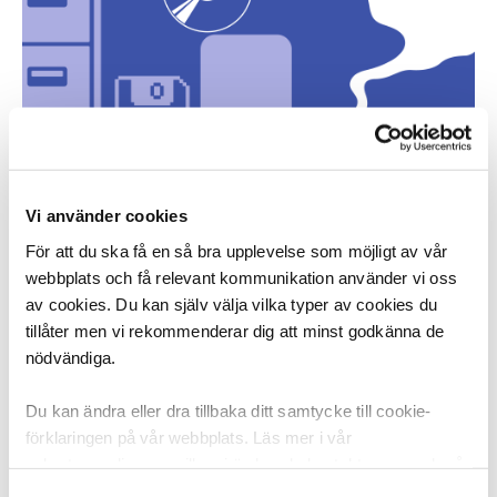
Om arkivarieyrkets framtid
Beredskapsfrågor, digitisering, samhällsrelevans och 
Vi använder cookies
nya system – vilka är de största 
För att du ska få en så bra upplevelse som möjligt av vår
framtidsutmaningarna och hur ska man tänka kring 
webbplats och få relevant kommunikation använder vi oss
framtiden inom arkivarieyrket? Här berättar fyra 
av cookies. Du kan själv välja vilka typer av cookies du
framstående arkivarier om hur de ser på arkivens 
tillåter men vi rekommenderar dig att minst godkänna de
största framti...
nödvändiga.
Du kan ändra eller dra tillbaka ditt samtycke till cookie-
förklaringen på vår webbplats. Läs mer i vår
sekretesspolicy om vilka vi är, hur du kontaktar oss och på
vilket sätt vi behandlar personuppgifter. Ange ditt