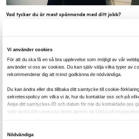
Vad tycker du är mest spännande med ditt jobb?
– Det är ju jättemycket men när man ser effekterna av
det vi gör, när vi lämnar ut material till någon forskare
eller privatperson och verkligen ser att det ger effekt.
Ibland får man återkoppling och ibland läser man det
Vi använder cookies
till morgonkaffet i DN.
För att du ska få en så bra upplevelse som möjligt av vår webb
använder vi oss av cookies. Du kan själv välja vilka typer av co
Hur är din relation till DIK?
rekommenderar dig att minst godkänna de nödvändiga.
– Personligen har jag alltid fått precis den hjälp jag
har behövt de få gångerna jag har vänt mig till DIK.
Du kan ändra eller dra tillbaka ditt samtycke till cookie-förklar
Till exempel var det av någon anledning så att vi som
sekretesspolicy om vilka vi är, hur du kontaktar oss och på vilke
jobbar med elektroniska arkiv hade mycket sämre
Ange ditt samtyckes-ID och datum för när du kontaktade oss g
löner än de som jobbade med pappersarkiv, vilket jag
själv ändra ditt samtycke direkt genom att klicka på knappnålen 
tyckte var ganska skevt eftersom vi har ju en dubbel
kompetens egentligen. Varken jag eller någon av mina
Samtyckesval
medarbetare krävde att vi skulle ha högre lön men
Nödvändiga