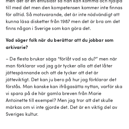
men det är en entusiast så han kan komma och hjälpa
till med det men den kompetensen kommer inte finnas
för alltid. Så motsvarande, det är inte nödvändigt att
kunna läsa disketter från 1987 men det är bra om det
finns någon i Sverige som kan göra det.
Vad säger folk när du berättar att du jobbar som
arkivarie?
– De flesta brukar säga “förlåt vad sa du?” men när
man förklarar vad jag gör tycker alla att det låter
jättespännande och att de tycker att det är
jätteviktigt. Det kan ju bero på hur jag förklarar det
förstås. Man kanske kan ifrågasätta nyttan, varför ska
vi spara på de här gamla breven från Marie
Antoinette till exempel? Men jag tror att det skulle
märkas om vi inte gjorde det. Det är en viktig del av
Sveriges kultur.