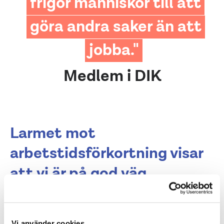
frigör människor till att
göra andra saker än att
jobba."
Medlem i DIK
Larmet mot
arbetstidsförkortning visar
att vi är på god väg
Varför verkar arbetsgivarsidan plötsligt så oroade
över frågan om arbetstidsförkortning? Det beror på
att frågan tagit fart ordentligt, både i den politiska
Vi använder cookies