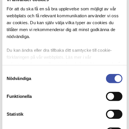
debatten och i avtalsrörelsen. Anna Troberg skriver
För att du ska få en så bra upplevelse som möjligt av vår
om en reform som är lika efterlängtad som den är
webbplats och få relevant kommunikation använder vi oss
nödvändig – och att DIK inte kommer ge sig förrän
av cookies. Du kan själv välja vilka typer av cookies du
den gäller alla.
tillåter men vi rekommenderar dig att minst godkänna de
nödvändiga.
Läs Anna Trobergs ledare
Du kan ändra eller dra tillbaka ditt samtycke till cookie-
förklaringen på vår webbplats. Läs mer i vår
sekretesspolicy om vilka vi är, hur du kontaktar oss och på
vilket sätt vi behandlar personuppgifter. Ange ditt
Samtyckesval
samtyckes-ID och datum för när du kontaktade oss
Nödvändiga
gällande ditt samtycke. Du kan även själv ändra ditt
samtycke direkt genom att klicka på knappnålen nere till
Funktionella
vänster på sidan.
Statistik