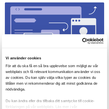
Vi använder cookies
Vad innebär det att jobba som UX-designer?
För att du ska få en så bra upplevelse som möjligt av vår
Jobbar du som UX-designer eller är du nyfiken på vad 
webbplats och få relevant kommunikation använder vi oss
det innebär? Här hittar du information om vad en UX-
av cookies. Du kan själv välja vilka typer av cookies du
designer gör och vad DIK – facket för kreativ sektor – 
tillåter men vi rekommenderar dig att minst godkänna de
erbjuder dig som medlem. 
nödvändiga.
Du kan ändra eller dra tillbaka ditt samtycke till cookie-
förklaringen på vår webbplats. Läs mer i vår