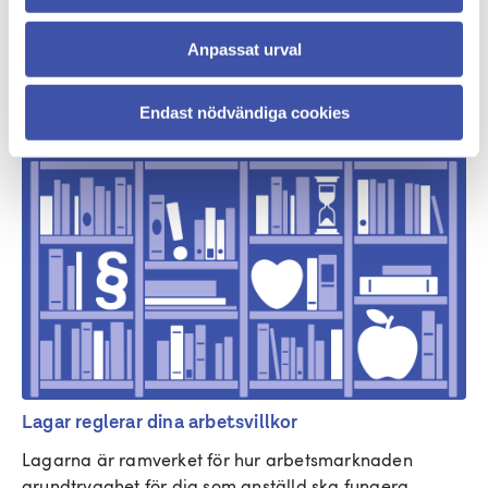
Privat sektor
Anpassat urval
Här har vi samlat de gällande avtalen för privat 
sektor, branschvis.
Endast nödvändiga cookies
Lagar reglerar dina arbetsvillkor
Lagarna är ramverket för hur arbetsmarknaden 
grundtrygghet för dig som anställd ska fungera.