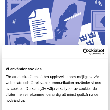
Statlig sektor
För dig som är anställd på en statlig myndighet eller 
Vi använder cookies
statligt verk.
För att du ska få en så bra upplevelse som möjligt av vår
webbplats och få relevant kommunikation använder vi oss
av cookies. Du kan själv välja vilka typer av cookies du
tillåter men vi rekommenderar dig att minst godkänna de
nödvändiga.