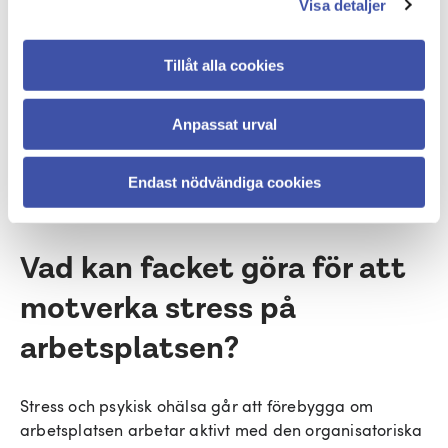
Visa detaljer
att förebygga ohälsa på arbetsplatsen. Det innebär
att chefen ska se till att arbetsbelastningen är rimlig,
att arbetsmiljön är trygg och att det finns stöd och
Tillåt alla cookies
resurser.
Som anställd ska du alltid kunna gå till din chef och få
Anpassat urval
hjälp att prioritera dina arbetsuppgifter. Om du
känner dig överbelastad är chefen skyldig att ta det
Endast nödvändiga cookies
på allvar.
Vad kan facket göra för att
motverka stress på
arbetsplatsen?
Stress och psykisk ohälsa går att förebygga om
arbetsplatsen arbetar aktivt med den organisatoriska