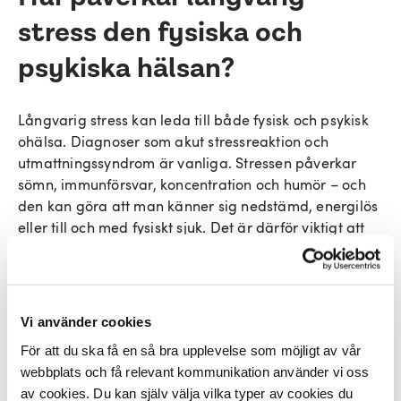
stress den fysiska och
psykiska hälsan?
Långvarig stress kan leda till både fysisk och psykisk
ohälsa. Diagnoser som akut stressreaktion och
utmattningssyndrom är vanliga. Stressen påverkar
sömn, immunförsvar, koncentration och humör – och
den kan göra att man känner sig nedstämd, energilös
eller till och med fysiskt sjuk. Det är därför viktigt att
inte kämpa på för länge utan att söka hjälp.
Vad kan jag göra själv för att
Vi använder cookies
minska stressen i mitt
För att du ska få en så bra upplevelse som möjligt av vår
webbplats och få relevant kommunikation använder vi oss
arbete?
av cookies. Du kan själv välja vilka typer av cookies du