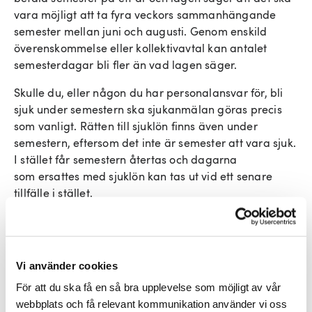
vara möjligt att ta fyra veckors sammanhängande
semester mellan juni och augusti. Genom enskild
överenskommelse eller kollektivavtal kan antalet
semesterdagar bli fler än vad lagen säger.
Skulle du, eller någon du har personalansvar för, bli
sjuk under semestern ska sjukanmälan göras precis
som vanligt. Rätten till sjuklön finns även under
semestern, eftersom det inte är semester att vara sjuk.
I stället får semestern återtas och dagarna
som ersattes med sjuklön kan tas ut vid ett senare
tillfälle i stället.
Semesterlön och semesterersättning
Vi använder cookies
Den lön som betalas ut när någon tar ut betald
För att du ska få en så bra upplevelse som möjligt av vår
semester motsvarar den vanliga lönen, men kallas då
webbplats och få relevant kommunikation använder vi oss
i stället semesterlön. Utöver den vanliga lönen