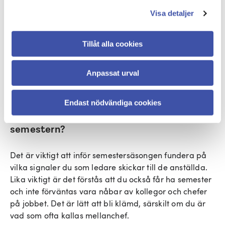
semester i förskott dras den summan på slutlönen.
Visa detaljer
Skulle förskottsdagarna vara äldre än fem år, skrivs
de av och får inte dras på slutlönen. Upphör
Tillåt alla cookies
anställningen genom uppsägning på grund av
arbetsbrist från arbetsgivarens sida, är det viktigt att
känna till att arbetsgivaren aldrig får begära tillbaka
Anpassat urval
förskottssemestern.
Endast nödvändiga cookies
Är det okej att kräva nåbarhet under
semestern?
Det är viktigt att inför semestersäsongen fundera på
vilka signaler du som ledare skickar till de anställda.
Lika viktigt är det förstås att du också får ha semester
och inte förväntas vara nåbar av kollegor och chefer
på jobbet. Det är lätt att bli klämd, särskilt om du är
vad som ofta kallas mellanchef.