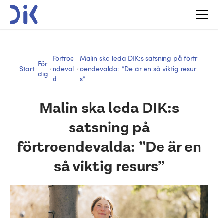
Förtroe
Malin ska leda DIK:s satsning på förtr
För
Start
ndeval
oendevalda: ”De är en så viktig resur
dig
d
s”
Malin ska leda DIK:s
satsning på
förtroendevalda: ”De är en
så viktig resurs”