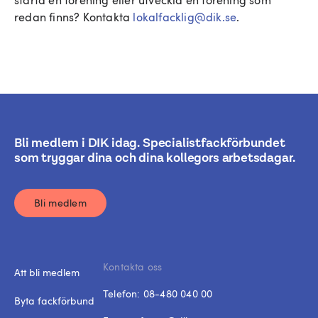
starta en förening eller utveckla en förening som
redan finns? Kontakta
lokalfacklig@dik.se
.
Bli medlem i DIK idag. Specialistfackförbundet
som tryggar dina och dina kollegors arbetsdagar.
Bli medlem
Kontakta oss
Att bli medlem
Telefon:
08-480 040 00
Byta fackförbund