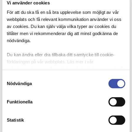
Vi använder cookies
Medlemsrabatt på SJ
För att du ska få en så bra upplevelse som möjligt av vår
Medlemsrabatt på resor med SJ
webbplats och få relevant kommunikation använder vi oss
av cookies. Du kan själv välja vilka typer av cookies du
tillåter men vi rekommenderar dig att minst godkänna de
nödvändiga.
Du kan ändra eller dra tillbaka ditt samtycke till cookie-
förklaringen på vår webbplats. Läs mer i vår
sekretesspolicy om vilka vi är, hur du kontaktar oss och på
vilket sätt vi behandlar personuppgifter. Ange ditt
Samtyckesval
samtyckes-ID och datum för när du kontaktade oss
Nödvändiga
gällande ditt samtycke. Du kan även själv ändra ditt
samtycke direkt genom att klicka på knappnålen nere till
Elite Hotels
Funktionella
vänster på sidan.
Du får upp till 20 procent rabatt som medlem i DIK hos 
Elite Hotels
Statistik