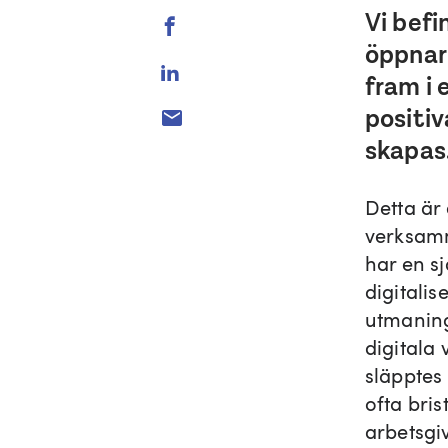
Vi befi
öppnar
fram i 
positi
skapas
Detta är
verksamm
har en s
digitali
utmaning
digitala
släpptes 
ofta bris
arbetsgiv