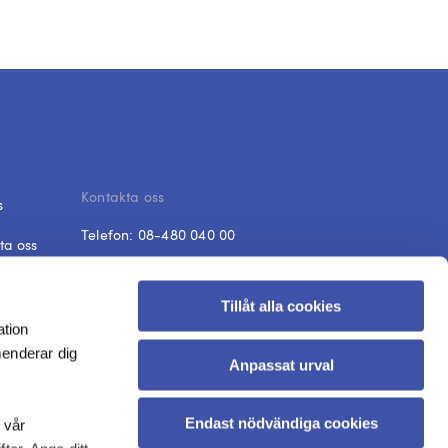
Kontakta oss
s
Telefon:
08-480 040 00
ta oss
E-post:
fraga@dik.se
 och svar
Tillåt alla cookies
Öppet
ish
ation
Mån-fre: 08:30-12:00
menderar dig
Anpassat urval
Stängt alla röda dagar och
klämdagar
Endast nödvändiga cookies
 vår