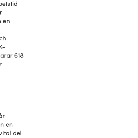
betstid
r
m en
och
K-
arar 618
r
e
l
.
år
en en
ital del