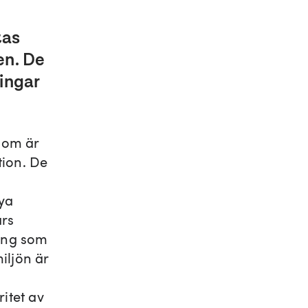
m
tas
en. De
ingar
som är
ion. De
nya
ars
ning som
miljön är
itet av