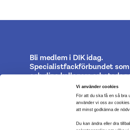
Bli medlem i DIK idag.
Specialistfackförbundet som 
och dina kollegors arbetsdaga
Vi använder cookies
För att du ska få en så bra
Bli medlem
använder vi oss av cookies.
att minst godkänna de nöd
Du kan ändra eller dra tillb