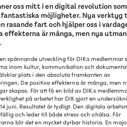
nner oss mitt i en digital revolution so
 fantastiska möjligheter. Nya verktyg 
en rasande fart och hjälper oss i vardag
va effekterna är många, men nya utman
.
 en spännande utveckling för DIK:s medlemmar 
a inom kultur, kommunikation och dokumentat
jälvklar plats i den absoluta framkanten av
seringen. De positiva effekterna är många, men 
ar skapas. För att få en bild av DIK:s medlemm
 verklighet på arbetet har DIK gjort en undersök
14 juni. Resultatet är tydligt. Den digitala arbets
tfällig och leder till både stress och ohälsa. För
arna blir det en mycket dyrbar historia. En major