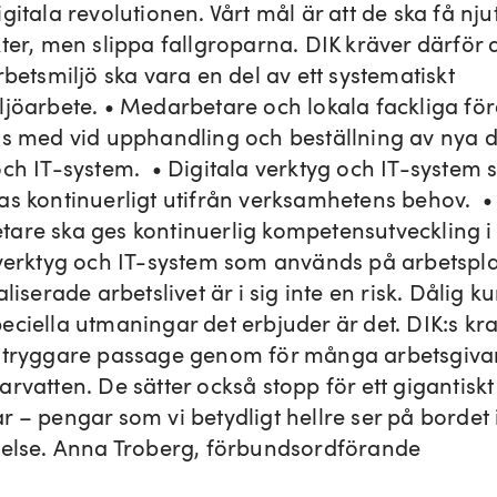
gitala revolutionen. Vårt mål är att de ska få nju
ter, men slippa fallgroparna. DIK kräver därför a
rbetsmiljö ska vara en del av ett systematiskt
ljöarbete. • Medarbetare och lokala fackliga fö
as med vid upphandling och beställning av nya d
och IT-system. • Digitala verktyg och IT-system 
as kontinuerligt utifrån verksamhetens behov. •
are ska ges kontinuerlig kompetensutveckling i
 verktyg och IT-system som används på arbetspla
aliserade arbetslivet är i sig inte en risk. Dålig 
eciella utmaningar det erbjuder är det. DIK:s kr
 tryggare passage genom för många arbetsgiva
rvatten. De sätter också stopp för ett gigantiskt 
r – pengar som vi betydligt hellre ser på bordet 
relse. Anna Troberg, förbundsordförande