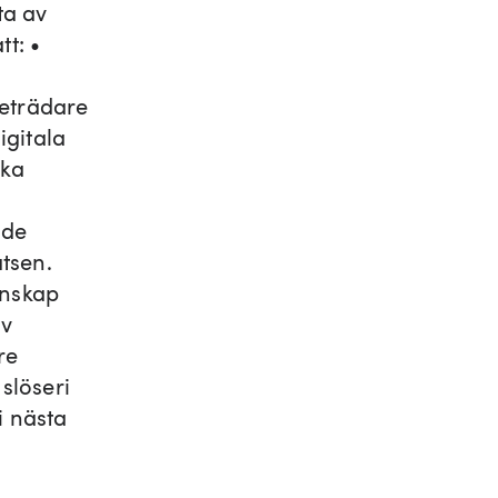
ta av
tt: •
reträdare
igitala
ska
 de
tsen.
kunskap
av
re
slöseri
i nästa