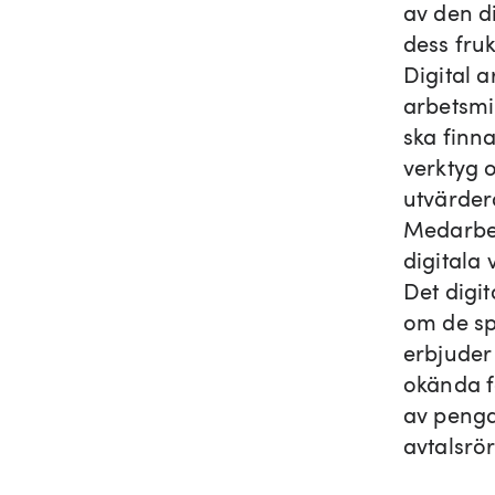
av den di
dess fruk
Digital a
arbetsmi
ska finn
verktyg 
utvärder
Medarbet
digitala
Det digit
om de sp
erbjuder
okända fa
av penga
avtalsrö