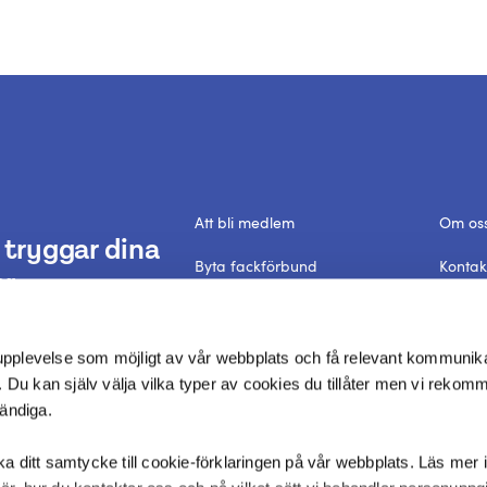
Att bli medlem
Om os
tryggar dina
Byta fackförbund
Kontak
r.
Förtroendevald
Frågor
Dataskyddspolicy
In Engl
 upplevelse som möjligt av vår webbplats och få relevant kommunik
 Du kan själv välja vilka typer av cookies du tillåter men vi rekom
vändiga.
aka ditt samtycke till cookie-förklaringen på vår webbplats. Läs mer i