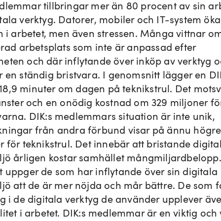
dlemmar tillbringar mer än 80 procent av sin ar
tala verktyg. Datorer, mobiler och IT-system öka
en i arbetet, men även stressen. Många vittnar o
erad arbetsplats som inte är anpassad efter
eten och där inflytande över inköp av verktyg 
r en ständig bristvara. I genomsnitt lägger en DI
8,9 minuter om dagen på teknikstrul. Det motsv
jänster och en onödig kostnad om 329 miljoner fö
varna. DIK:s medlemmars situation är inte unik,
ningar från andra förbund visar på ännu högr
 för teknikstrul. Det innebär att bristande digita
ljö årligen kostar samhället mångmiljardbelopp
t uppger de som har inflytande över sin digitala
ljö att de är mer nöjda och mår bättre. De som f
ng i de digitala verktyg de använder upplever äv
itet i arbetet. DIK:s medlemmar är en viktig och v