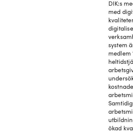
DIK:s me
med digi
kvalitet
digitalis
verksamh
system ä
medlem 1
heltidst
arbetsgi
undersök
kostnader
arbetsmi
Samtidig
arbetsmi
utbildni
ökad kval