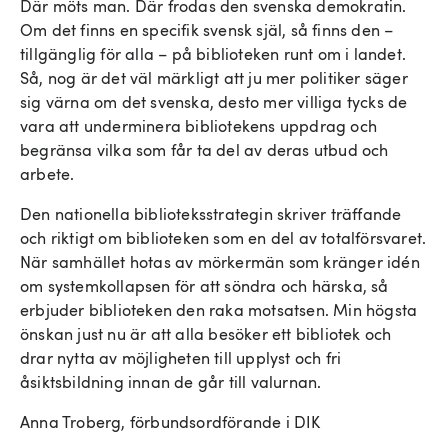
Där möts man. Där frodas den svenska demokratin.
Om det finns en specifik svensk själ, så finns den –
tillgänglig för alla – på biblioteken runt om i landet.
Så, nog är det väl märkligt att ju mer politiker säger
sig värna om det svenska, desto mer villiga tycks de
vara att underminera bibliotekens uppdrag och
begränsa vilka som får ta del av deras utbud och
arbete.
Den nationella biblioteksstrategin skriver träffande
och riktigt om biblioteken som en del av totalförsvaret.
När samhället hotas av mörkermän som kränger idén
om systemkollapsen för att söndra och härska, så
erbjuder biblioteken den raka motsatsen. Min högsta
önskan just nu är att alla besöker ett bibliotek och
drar nytta av möjligheten till upplyst och fri
åsiktsbildning innan de går till valurnan.
Anna Troberg, förbundsordförande i DIK