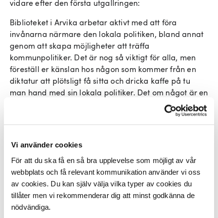
vidare efter den första utgallringen:
Biblioteket i Arvika arbetar aktivt med att föra
invånarna närmare den lokala politiken, bland annat
genom att skapa möjligheter att träffa
kommunpolitiker. Det är nog så viktigt för alla, men
föreställ er känslan hos någon som kommer från en
diktatur att plötsligt få sitta och dricka kaffe på tu
man hand med sin lokala politiker. Det om något är en
snabbkurs i hur den svenska demokratin fungerar när
den är som bäst.
Biblioteket i Angered – även det ett bibliotek i ett
Vi använder cookies
område som bjuder på särskilda utmaningar – har
blivit en så viktig centralpunkt att många flyktingar
För att du ska få en så bra upplevelse som möjligt av vår
under den stora flyktingströmmen 2015–2016 hittade
webbplats och få relevant kommunikation använder vi oss
dit redan den första eller andra dagen i Sverige. När
av cookies. Du kan själv välja vilka typer av cookies du
personalen frågade hur det kom sig att de kom just dit
tillåter men vi rekommenderar dig att minst godkänna de
fick de till svar att ”alla säger att det är till biblioteket
nödvändiga.
man ska gå om man vill ha information och träffa