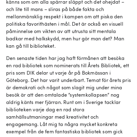
känns som om alla spärrar släppt och det ohejdat –
och lite till mans – sliras på både fakta och
mellanmänsklig respekt i kampen om att piska den
politiska favorithästen i mål. Det är också en visuell
påminnelse om vikten av att utrusta sitt mentala
badkar med halkskydd, men hur gör man det? Man
kan gå till biblioteket.
Den senaste tiden har jag haft förmånen att besöka
en rad bibliotek som nominerats till Årets Bibliotek, ett
pris som DIK delar ut varje år på Bokmässan i
Göteborg. Det har varit underbart. Temat för årets pris
är demokrati och något som slagit mig under mina
besök är att den omtalade ”systemkollapsen” nog
aldrig känts mer fjärran. Runt om i Sverige tacklar
biblioteken varje dag en rad stora
samhällsutmaningar med kreativitet och
engagemang. Låt mig ta några mycket konkreta
exempel från de fem fantastiska bibliotek som gick