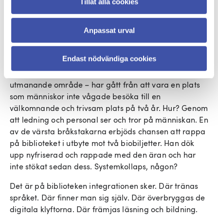
Tillåt alla cookies
nästa ”level” i läsande. Hon rymde därför helt sonika
från dagis för att gå till biblioteket och återberätta
den senaste boken hon läst för sin bibliotekarie.
Anpassat urval
Biblioteket Punkt 127 i Bredäng – där man dagligen
Endast nödvändiga cookies
arbetar till rytmen av den vältrafikerade
tunnelbanelinje som löper rakt ovanför genom ett
utmanande område – har gått från att vara en plats
som människor inte vågade besöka till en
välkomnande och trivsam plats på två år. Hur? Genom
att ledning och personal ser och tror på människan. En
av de värsta bråkstakarna erbjöds chansen att rappa
på biblioteket i utbyte mot två biobiljetter. Han dök
upp nyfriserad och rappade med den äran och har
inte stökat sedan dess. Systemkollaps, någon?
Det är på biblioteken integrationen sker. Där tränas
språket. Där finner man sig själv. Där överbryggas de
digitala klyftorna. Där främjas läsning och bildning.