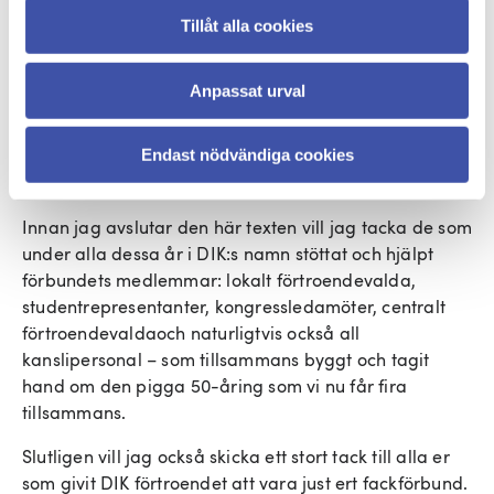
mycket viktig, men många politiska beslut som
Tillåt alla cookies
påverkar våra medlemmars vardag på jobbet fattas
inte på nationell nivå. Under den gångna
Anpassat urval
mandatperioden har vi fått allt fler indikationer på att
vi måste rikta mer opinions- och påverkansarbete mot
regional- och kommunal nivå, så det gör vi nu. Håll
Endast nödvändiga cookies
utkik!
Innan jag avslutar den här texten vill jag tacka de som
under alla dessa år i DIK:s namn stöttat och hjälpt
förbundets medlemmar: lokalt förtroendevalda,
studentrepresentanter, kongressledamöter, centralt
förtroendevaldaoch naturligtvis också all
kanslipersonal – som tillsammans byggt och tagit
hand om den pigga 50-åring som vi nu får fira
tillsammans.
Slutligen vill jag också skicka ett stort tack till alla er
som givit DIK förtroendet att vara just ert fackförbund.