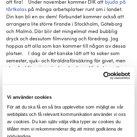
att fira! Under november kommer DIK att
bjuda på
tårtkalas
på många arbetsplatser runt om i landet.
Din kan bli en av dem! Förbundet kommer också att
arrangera lite större firande i Stockholm, Göteborg
och Malmö. Där blir det mingelmat med bubblig
dryck och dessutom filmvisning och föredrag. Jag
hoppas att alla som kan kommer till någon av dessa
platser. I dag är det kanske lätt att ta saker som
semester, sjuk- och föräldraförsäkring för givet, men
utan fackföreningsrörelsen hade verkligheten sett
annorlunda ut. Det är värt att påminna om det.
Styrkan finns i samarbete. När vi höjer våra röster
tillsammans hörs vi och kan göra verklig skillnad. Det
är den grundidén som hela fackföreningsrörelsen vilar
Vi använder cookies
på.
För att du ska få en så bra upplevelse som möjligt av vår
webbplats och få relevant kommunikation använder vi oss
Sedan DIK bildades 1972 har det naturligtvis hänt
av cookies. Du kan själv välja vilka typer av cookies du
mycket, men centrala frågor som lön, villkor och
tillåter men vi rekommenderar dig att minst godkänna de
arbetsmiljö är själva kärnan, nu som då. Genom åren
nödvändiga.