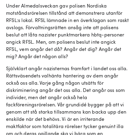
Under Almedalsveckan gav polisen Nordiska
motståndsrörelsen tillstånd att demonstrera utanför
RFSL:s lokal. RFSL lämnade in en överklagan som raskt
avslogs. Förvaltningsrätten ansåg inte att polisens
beslut att låta nazister punktmarkera hbtq-personer
angick RFSL. Men, om polisens beslut inte angick
RFSL, vem angår det då? Angår det dig? Angår det
mig? Angår det någon alls?
Självklart angår nazisternas framfart i landet oss alla.
Rättsväsendets valhänta hantering av dem angår
också oss alla. Varje gång någon utsätts för
diskriminering angår det oss alla. Det angår oss som
individer, men det angår också hela
fackföreningsrörelsen. Vår grundidé bygger på att vi
genom att stå starka tillsammans kan backa upp den
enskilde när det behövs. Vi är en irriterande
maktfaktor som totalitära rörelser tycker genuint illa
om och deras ogillande ska vi bära som en