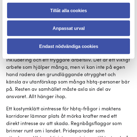
intresse och talang stå tillbaka för ett krasst
säkerhetstänk. En del väljer en utbildning som för dem
Tillåt alla cookies
bort från ett otryggt hem, andra ett yrke som
minimerar kontakten med kolleger och kunder och
Anpassat urval
därmed även risken för trakasserier och
diskriminering.
Endast nödvändiga cookies
DIK arbetar året runt mot diskriminering och för bättre
inkludering och ett tryggare arbetsliv. Det är ett viktigt
arbete som hjälper många, men vi kan inte på egen
hand radera den grundläggande otrygghet och
känsla av utanförskap som många hbtq-personer bär
på. Resten av samhället måste axla sin del av
ansvaret. Allt hänger ihop.
Ett kostymklätt ointresse för hbtq-frågor i maktens
korridorer lämnar plats åt mörka krafter med ett
direkt intresse av att skada. Regnbågsflaggor som
brinner runt om i landet. Prideparader som