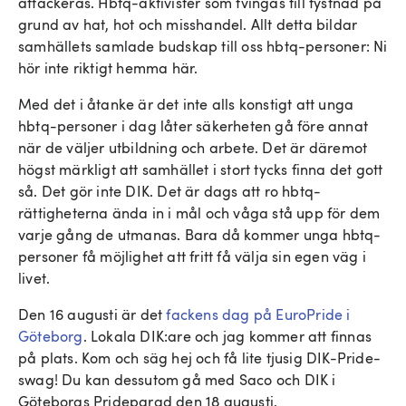
attackeras. Hbtq-aktivister som tvingas till tystnad på
grund av hat, hot och misshandel. Allt detta bildar
samhällets samlade budskap till oss hbtq-personer: Ni
hör inte riktigt hemma här.
Med det i åtanke är det inte alls konstigt att unga
hbtq-personer i dag låter säkerheten gå före annat
när de väljer utbildning och arbete. Det är däremot
högst märkligt att samhället i stort tycks finna det gott
så. Det gör inte DIK. Det är dags att ro hbtq-
rättigheterna ända in i mål och våga stå upp för dem
varje gång de utmanas. Bara då kommer unga hbtq-
personer få möjlighet att fritt få välja sin egen väg i
livet.
Den 16 augusti är det
fackens dag på EuroPride i
Göteborg
. Lokala DIK:are och jag kommer att finnas
på plats. Kom och säg hej och få lite tjusig DIK-Pride-
swag! Du kan dessutom gå med Saco och DIK i
Göteborgs Prideparad den 18 augusti.