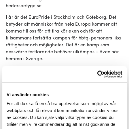
hedersbetygelse.
I år är det EuroPride i Stockholm och Göteborg. Det
betyder att människor från hela Europa kommer att
komma till oss för att fira kärleken och för att
tillsammans fortsätta kampen för hbtq-personers lika
rättigheter och möjligheter. Det är en kamp som
dessvärre fortfarande behöver utkämpas – även här
hemma i Sverige.
Det finns en utbredd uppfattning om att vi i Sverige är
färdiga med hbtq-frågorna. Så är det tyvärr inte. I
själva verket har den positiva utvecklingen i flera
avseenden avstannat. Sverige har på bara åtta år
Vi använder cookies
rasat från en hedrande förstaplats till en snöplig
För att du ska få en så bra upplevelse som möjligt av vår
delad tiondeplats på ILGA:s (International Lesbian,
webbplats och få relevant kommunikation använder vi oss
Gay, Bisexual, Trans and Intersex Association) hbtq-
av cookies. Du kan själv välja vilka typer av cookies du
rankning av Europas länder. Vi håller på att tappa
tillåter men vi rekommenderar dig att minst godkänna de
greppet om hbtq-frågorna och det får så klart