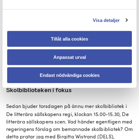
om våra kapitel i antologin ”När taket rasar in – om
vår tids kulturpolitik och vad som händer med ett
samhälle som inte värdesätter kultur.” Min tes är att
Visa detaljer
det är dags att slå ett slag för den kulturella
välfärden. Den finns redan med i regeringsformen,
Tillåt alla cookies
men så länge ingen bryr sig om det, så lär vi få dras
med löjligt låga kulturbudgetar. Så, bot och bättring
på den punkten, helt enkelt.
Anpassat urval
Läs mer om boksamtalet i Bokmässans program.
Endast nödvändiga cookies
Skolbiblioteken i fokus
Sedan bjuder torsdagen på ännu mer skolbibliotek i
De litterära sällskapens regi, klockan 15.00-15.30, De
litterära sällskapens scen. Vad händer egentligen med
regeringens förslag om bemannade skolbibliotek? Om
detta pratar jag med Birgitta Wistrand (DELS),