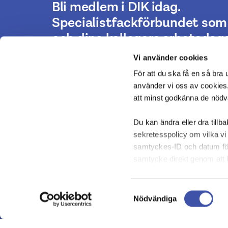
Bli medlem i DIK idag.
Specialistfackförbundet som 
och dina kollegors arbetsdaga
Vi använder cookies
För att du ska få en så bra
Bli medlem
använder vi oss av cookies.
att minst godkänna de nöd
Du kan ändra eller dra tillb
sekretesspolicy om vilka vi 
samtyckes-ID och datum för 
samtycke direkt genom att k
Samtyckesval
Nödvändiga