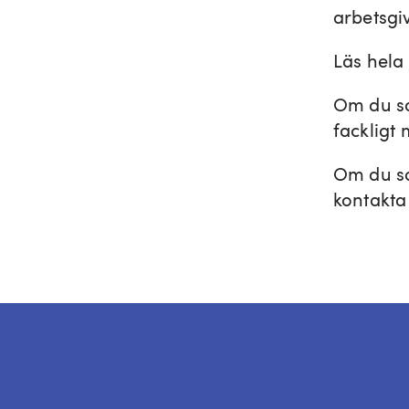
arbetsgi
Läs hela 
Om du so
fackligt
Om du so
kontakt