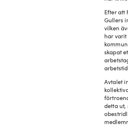
Efter att
Gullers 
vilken äv
har varit
kommunik
skapat et
arbetsta
arbetsti
Avtalet 
kollektiv
förtroend
detta ut
obestridl
medlemma