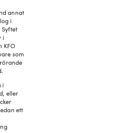
and annat
log i
 Syftet
 i
ch KFO
ivare som
 rörande
d.
 i
d, eller
icker
redan ett
ing