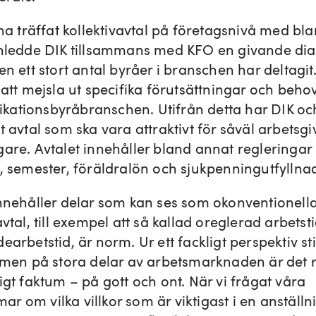
 ha träffat kollektivavtal på företagsnivå med bl
inledde DIK tillsammans med KFO en givande dia
en ett stort antal byråer i branschen har deltagit.
 att mejsla ut specifika förutsättningar och behov
ationsbyråbranschen. Utifrån detta har DIK o
t avtal som ska vara attraktivt för såväl arbetsg
gare. Avtalet innehåller bland annat regleringar
d, semester, föräldralön och sjukpenningutfyllna
innehåller delar som kan ses som okonventionella
avtal, till exempel att så kallad oreglerad arbetsti
earbetstid, är norm. Ur ett fackligt perspektiv st
, men på stora delar av arbetsmarknaden är det 
igt faktum – på gott och ont. När vi frågat våra
r om vilka villkor som är viktigast i en anställn