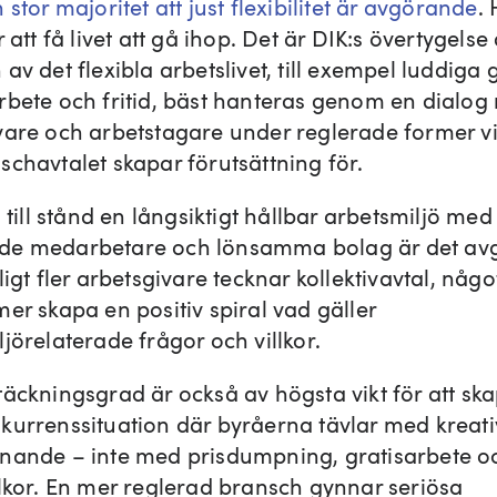
 stor majoritet att just flexibilitet är avgörande
. 
r att få livet att gå ihop. Det är DIK:s övertygelse 
av det flexibla arbetslivet, till exempel luddiga 
rbete och fritid, bäst hanteras genom en dialog
vare och arbetstagare under reglerade former vi
schavtalet skapar förutsättning för.
å till stånd en långsiktigt hållbar arbetsmiljö med
de medarbetare och lönsamma bolag är det av
ligt fler arbetsgivare tecknar kollektivavtal, någ
er skapa en positiv spiral vad gäller
jörelaterade frågor och villkor.
täckningsgrad är också av högsta vikt för att sk
kurrenssituation där byråerna tävlar med kreati
nande – inte med prisdumpning, gratisarbete o
llkor. En mer reglerad bransch gynnar seriösa