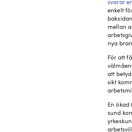
svarar en
enkelt fö
baksidan 
mellan a
arbetsgi
nya bran
För att f
välmåen
att betyd
sikt komm
arbetsmil
En ökad 
sund kon
yrkeskun
arbetsvi