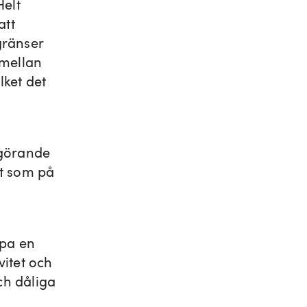
Helt
att
gränser
 mellan
lket det
görande
ot som på
apa en
vitet och
ch dåliga