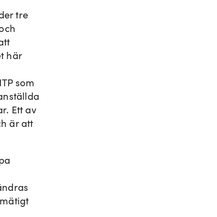
der tre
 och
att
t här
 ITP som
anställda
r. Ett av
 är att
apa
ändras
tmätigt