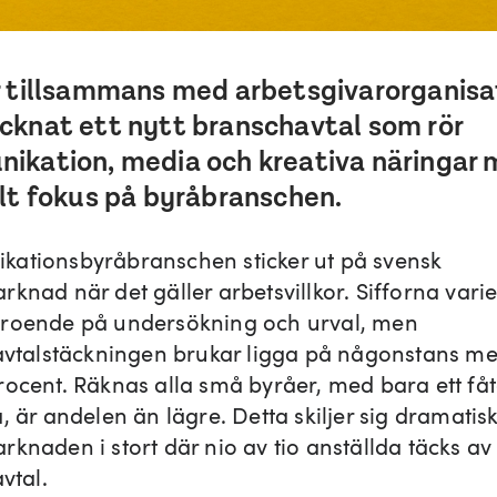
r tillsammans med arbetsgivarorganisa
cknat ett nytt branschavtal som rör
ikation, media och kreativa näringar 
lt fokus på byråbranschen.
ationsbyråbranschen sticker ut på svensk
knad när det gäller arbetsvillkor. Sifforna vari
roende på undersökning och urval, men
vavtalstäckningen brukar ligga på någonstans me
rocent. Räknas alla små byråer, med bara ett fåt
, är andelen än lägre. Detta skiljer sig dramatisk
knaden i stort där nio av tio anställda täcks av
avtal.