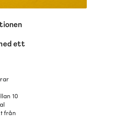
tionen
med ett
erar
llan 10
al
t från