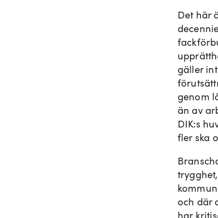
Det här ä
decennier
fackförb
upprätth
gäller in
förutsätt
genom lå
än av ar
DIK:s hu
fler ska 
Branscha
trygghet
kommunik
och där 
har kriti