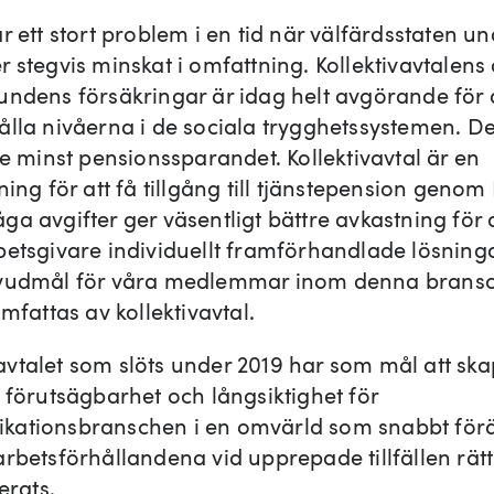
r ett stort problem i en tid när välfärdsstaten un
 stegvis minskat i omfattning. Kollektivavtalens
undens försäkringar är idag helt avgörande för 
ålla nivåerna i de sociala trygghetssystemen. De
te minst pensionssparandet. Kollektivavtal är en
ning för att få tillgång till tjänstepension genom
ga avgifter ger väsentligt bättre avkastning för 
betsgivare individuellt framförhandlade lösninga
vudmål för våra medlemmar inom denna bransch
omfattas av kollektivavtal.
vtalet som slöts under 2019 har som mål att sk
, förutsägbarhet och långsiktighet för
ationsbranschen i en omvärld som snabbt för
arbetsförhållandena vid upprepade tillfällen rät
serats.