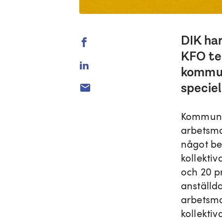
DIK ha
KFO te
kommun
speciel
Kommunik
arbetsmar
något be
kollekti
och 20 p
anställda
arbetsmar
kollektiv