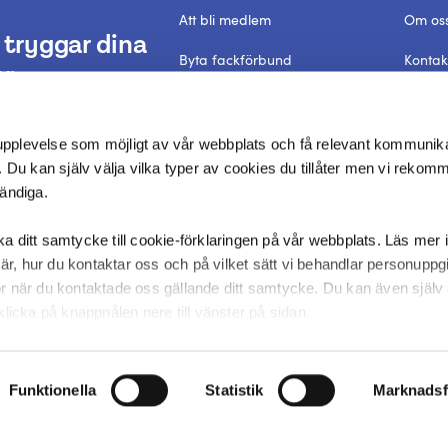
Att bli medlem
Om os
tryggar dina
Byta fackförbund
Kontak
r.
Förtroendevald
Frågor
Dataskyddspolicy
In Engl
 upplevelse som möjligt av vår webbplats och få relevant kommunik
 Du kan själv välja vilka typer av cookies du tillåter men vi rekom
vändiga.
aka ditt samtycke till cookie-förklaringen på vår webbplats. Läs mer i
är, hur du kontaktar oss och på vilket sätt vi behandlar personuppgif
när du kontaktade oss gällande ditt samtycke. Du kan även själv ä
licka på knappnålen nere till vänster på sidan.
Funktionella
Statistik
Marknadsf