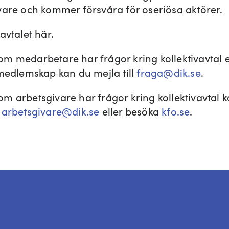
vare och kommer försvåra för oseriösa aktörer.
avtalet här.
m medarbetare har frågor kring kollektivavtal e
 medlemskap kan du mejla till
fraga@dik.se
.
m arbetsgivare har frågor kring kollektivavtal 
a
arbetsgivare@dik.se
eller besöka
kfo.se
.