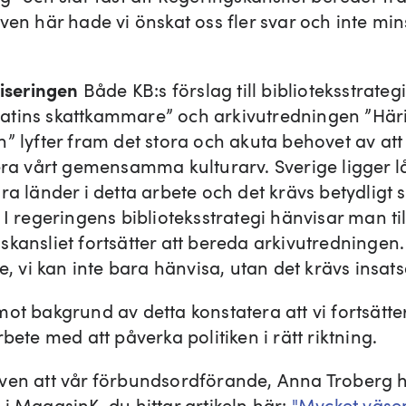
ven här hade vi önskat oss fler svar och inte min
liseringen
Både KB:s förslag till biblioteksstrategi
tins skattkammare” och arkivutredningen ”Härif
n” lyfter fram det stora och akuta behovet av att
sera vårt gemensamma kulturarv. Sverige ligger l
ra länder i detta arbete och det krävs betydligt 
 I regeringens biblioteksstrategi hänvisar man til
skansliet fortsätter att bereda arkivutredningen.
te, vi kan inte bara hänvisa, utan det krävs insats
ot bakgrund av detta konstatera att vi fortsätter
rbete med att påverka politiken i rätt riktning.
ven att vår förbundsordförande, Anna Troberg ha
i MagasinK, du hittar artikeln här:
"Mycket väse