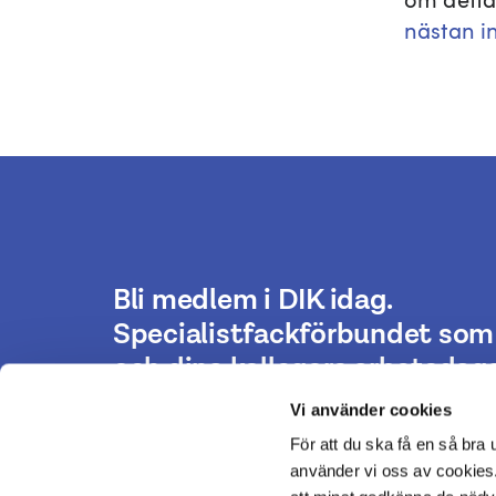
nästan i
Bli medlem i DIK idag.
Specialistfackförbundet som 
och dina kollegors arbetsdaga
Vi använder cookies
För att du ska få en så bra
Bli medlem
använder vi oss av cookies.