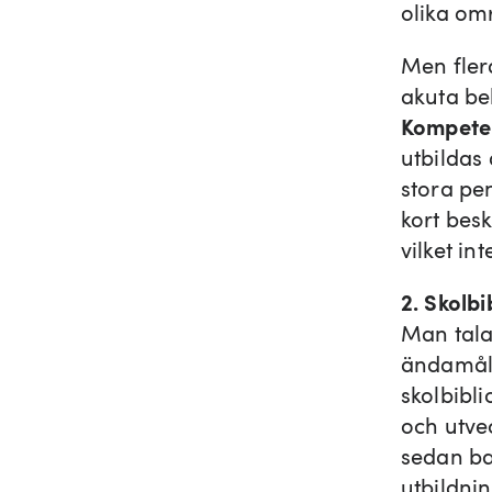
olika om
Men flera
akuta beh
Kompete
utbildas 
stora pe
kort besk
vilket in
2. Skolb
Man talar
ändamåls
skolbibli
och utve
sedan bar
utbildnin