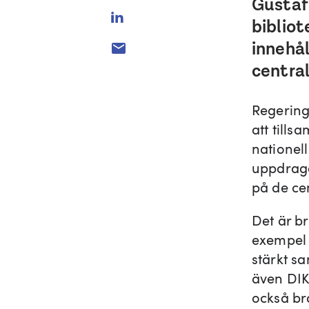
Gustafs
biblio
innehål
centra
Regering
att tills
nationell
uppdrage
på de ce
Det är br
exempel 
stärkt s
även DIK l
också br