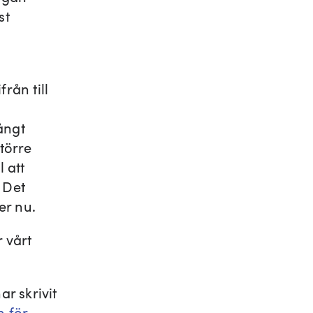
st
rån till
ångt
större
l att
 Det
er nu.
 vårt
r skrivit
n för