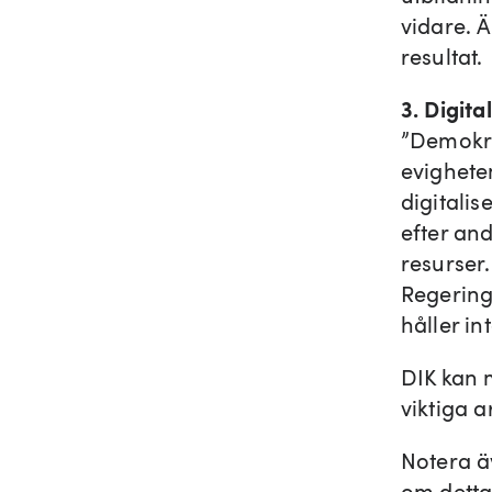
vidare. Ä
resultat.
3. Digita
”Demokra
evighete
digitali
efter and
resurser.
Regering
håller in
DIK kan m
viktiga a
Notera ä
om detta 