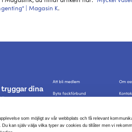
ngenting" | Magasin K
.
Att bli medlem
Om os
tryggar dina
Byta fackförbund
Kontak
r.
Förtroendevald
Frågor
Dataskyddspolicy
In Engl
 upplevelse som möjligt av vår webbplats och få relevant kommunik
 Du kan själv välja vilka typer av cookies du tillåter men vi rekom