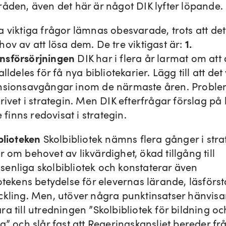
råden, även det här är något DIK lyfter löpande.
 viktiga frågor lämnas obesvarade, trots att det
ov av att lösa dem. De tre viktigast är:
1.
nsförsörjningen
DIK har i flera år larmat om att 
alldeles för få nya bibliotekarier. Lägg till att de
nsionsavgångar inom de närmaste åren. Problem
rivet i strategin. Men DIK efterfrågar förslag på 
te finns redovisat i strategin.
iblioteken
Skolbibliotek nämns flera gånger i stra
 om behovet av likvärdighet, ökad tillgång till
enliga skolbibliotek och konstaterar även
otekens betydelse för elevernas lärande, läsförst
ckling. Men, utöver några punktinsatser hänvis
a till utredningen ”Skolbibliotek för bildning oc
g” och slår fast att Regeringskansliet bereder f