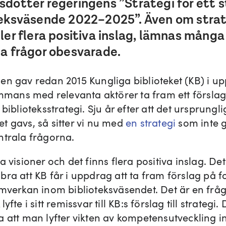
dotter regeringens ”Strategi för ett s
teksväsende 2022–2025”. Även om stra
ler flera positiva inslag, lämnas många
la frågor obesvarade.
en gav redan 2015 Kungliga biblioteket (KB) i u
ammans med relevanta aktörer ta fram ett förslag 
 biblioteksstrategi. Sju år efter att det ursprungl
t gavs, så sitter vi nu med
en strategi
som inte g
ntrala frågorna.
a visioner och det finns flera positiva inslag. Det ä
bra att KB får i uppdrag att ta fram förslag på f
amverkan inom biblioteksväsendet. Det är en fr
yfte i sitt remissvar till KB:s förslag till strategi. 
a att man lyfter vikten av kompetensutveckling i