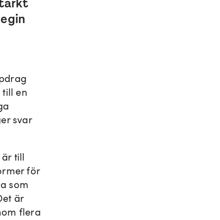
tarkt
tegin
ppdrag
till en
iga
er svar
r till
ormer för
åga som
Det är
nom flera