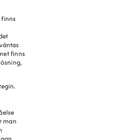
 finns
det
t väntas
et finns
lösning,
tegin.
åelse
ar man
h
rågan