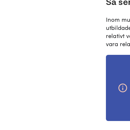
Så se
Inom mus
utbildade
relativt
vara rel