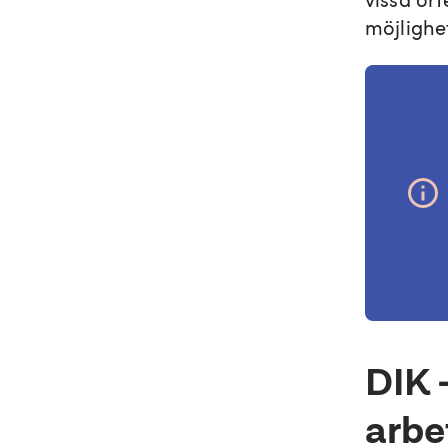
möjlighe
DIK 
arb