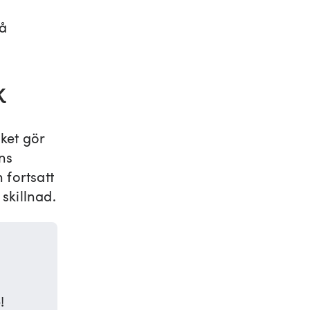
å
K
ket gör
ns
fortsatt
skillnad.
!