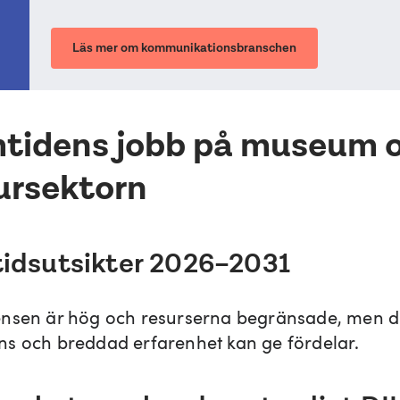
Läs mer om kommunikationsbranschen
tidens jobb på museum o
ursektorn
idsutsikter 2026–2031
nsen är hög och resurserna begränsade, men di
s och breddad erfarenhet kan ge fördelar.