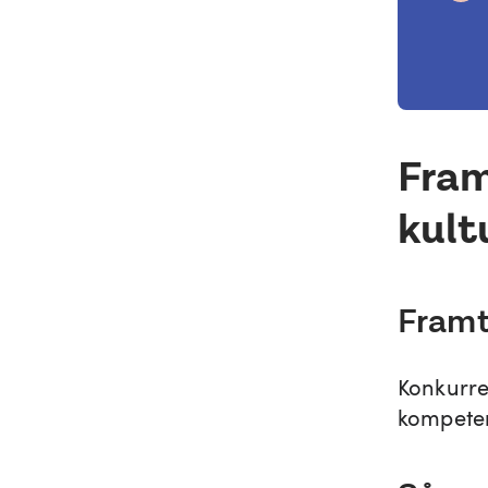
Fram
kult
Framt
Konkurre
kompeten