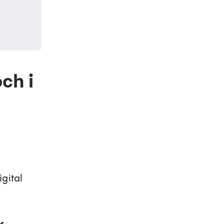
ch i
gital