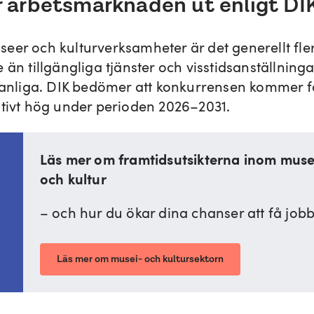
r arbetsmarknaden ut enligt DI
eer och kulturverksamheter är det generellt fle
 än tillgängliga tjänster och visstidsanställninga
 vanliga. DIK bedömer att konkurrensen kommer f
ativt hög under perioden 2026–2031.
Läs mer om framtidsutsikterna inom mu
och kultur
– och hur du ökar dina chanser att få jobb
Läs mer om musei- och kultursektorn