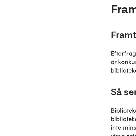
Fram
Framt
Efterfråg
är konku
bibliote
Så se
Bibliote
bibliote
inte mins
vissa or