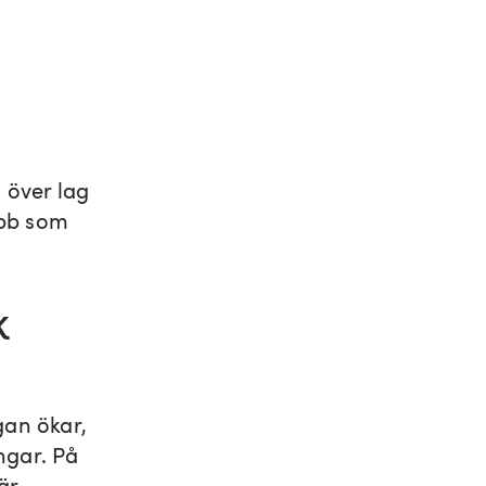
n över lag
obb som
K
a
gan ökar,
ingar. På
är