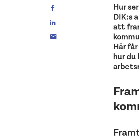
Hur se
DIK:s 
att fra
kommun
Här får
hur du 
arbets
Fram
kom
Framt