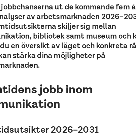
r jobbchanserna ut de kommande fem å
analyser av arbetsmarknaden 2026–2031
mtidsutsikterna skiljer sig mellan
ikation, bibliotek samt museum och k
 du en översikt av läget och konkreta rå
kan stärka dina möjligheter på
marknaden.
tidens jobb inom
munikation
idsutsikter 2026–2031