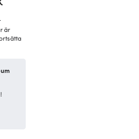
K
r
r är
ortsätta
seum
!