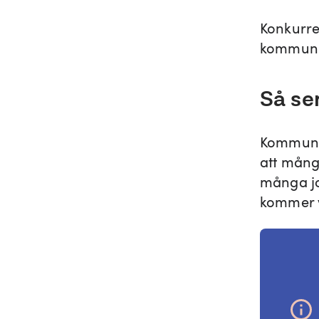
Konkurre
kommunik
Så se
Kommunik
att mång
många jo
kommer v