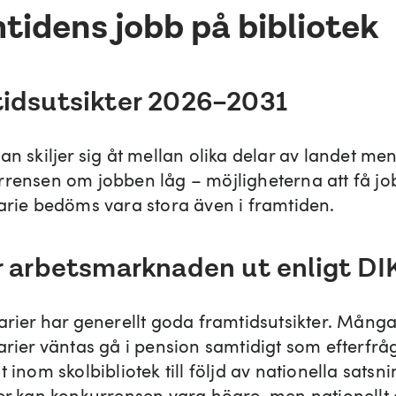
tidens jobb på bibliotek
idsutsikter 2026–2031
an skiljer sig åt mellan olika delar av landet me
rrensen om jobben låg – möjligheterna att få j
karie bedöms vara stora även i framtiden.
r arbetsmarknaden ut enligt DI
karier har generellt goda framtidsutsikter. Mång
karier väntas gå i pension samtidigt som efterfrå
t inom skolbibliotek till följd av nationella satsn
ter kan konkurrensen vara högre, men nationellt 