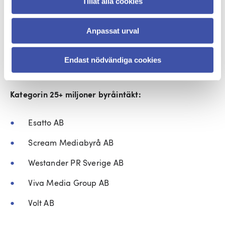
Tillåt alla cookies
Miltton Insights AB
Mustasch Reklambyrå AB
Anpassat urval
Södra Tornet Kommunikation AB
Endast nödvändiga cookies
The Bond Communication Agency AB
Kategorin 25+ miljoner byråintäkt:
Esatto AB
Scream Mediabyrå AB
Westander PR Sverige AB
Viva Media Group AB
Volt AB