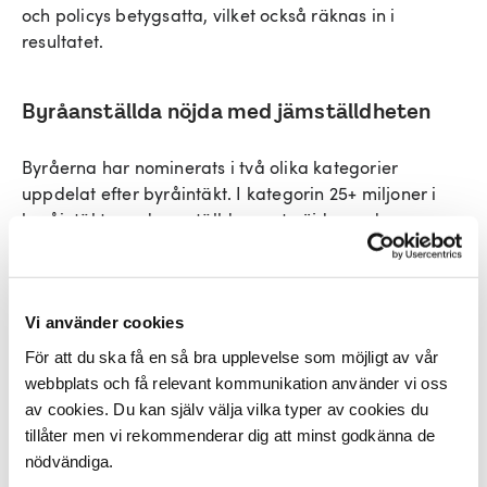
och policys betygsatta, vilket också räknas in i
resultatet.
Byråanställda nöjda med jämställdheten
Byråerna har nominerats i två olika kategorier
uppdelat efter byråintäkt. I kategorin 25+ miljoner i
byråintäkt var de anställda mest nöjda med
samarbetsklimatet, arbetsmiljön och jämställdheten
på arbetsplatsen. I kategorin 6–25 miljoner i
byråintäkt så hamnade samarbetsklimatet,
engagemanget och jämställdheten i topp.
Vi använder cookies
För att du ska få en så bra upplevelse som möjligt av vår
webbplats och få relevant kommunikation använder vi oss
Viktigt med goda exempel
av cookies. Du kan själv välja vilka typer av cookies du
tillåter men vi rekommenderar dig att minst godkänna de
Det finns flera utmärkelser som
nödvändiga.
premierar själva arbetet inom byråbranschen.