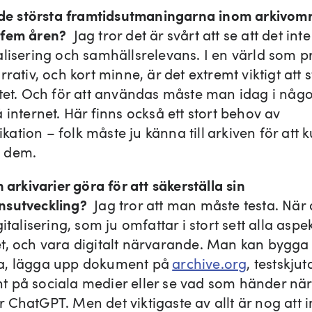
 de största framtidsutmaningarna inom arkivom
 fem åren?
Jag tror det är svårt att se att det int
alisering och samhällsrelevans. I en värld som p
rrativ, och kort minne, är det extremt viktigt att s
itet. Och för att användas måste man idag i nå
 internet. Här finns också ett stort behov av
ation – folk måste ju känna till arkiven för att 
a dem.
 arkivarier göra för att säkerställa sin
sutveckling?
Jag tror att man måste testa. När 
gitalisering, som ju omfattar i stort sett alla aspe
t, och vara digitalt närvarande. Man kan bygga
a, lägga upp dokument på
archive.org
, testskjut
 på sociala medier eller se vad som händer nä
 ChatGPT. Men det viktigaste av allt är nog att i