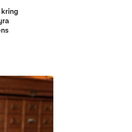
 kring
yra
ens