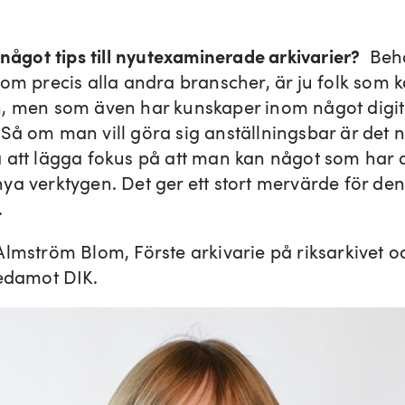
något tips till nyutexaminerade arkivarier?
Beho
nom precis alla andra branscher, är ju folk som 
, men som även har kunskaper inom något digit
Så om man vill göra sig anställningsbar är det 
 att lägga fokus på att man kan något som har a
ya verktygen. Det ger ett stort mervärde för de
.
ström Blom, Förste arkivarie på riksarkivet o
ledamot DIK.