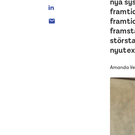
nya sys
framti
framtid
framstå
största
nyutex
Amanda Ves