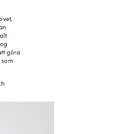
vet,
kan
alt
nog
tt göra
n som
ch