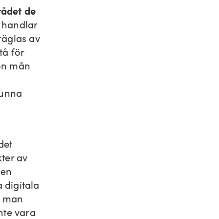
rådet de
e handlar
räglas av
tå för
gon mån
kunna
det
kter av
 en
a digitala
r man
nte vara