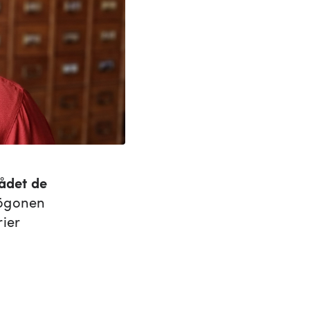
ådet de
 ögonen
rier
n.