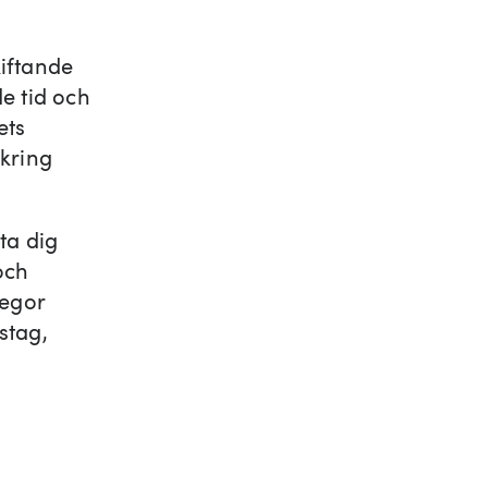
kiftande
e tid och
ets
 kring
ta dig
och
legor
stag,
: