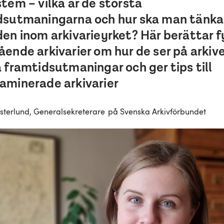
tem – vilka är de största
dsutmaningarna och hur ska man tänka
en inom arkivarieyrket? Här berättar f
ende arkivarier om hur de ser på arkiv
 framtidsutmaningar och ger tips till
aminerade arkivarier
terlund, Generalsekreterare på Svenska Arkivförbundet