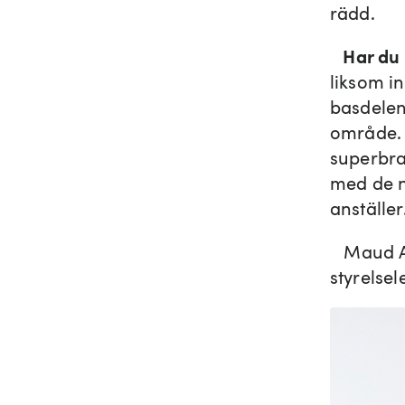
rädd.
Har du 
liksom i
basdelen
område. 
superbra
med de n
anställer
Maud Alm
styrelse