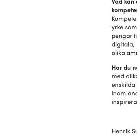
Vad kan a
kompete
Kompetens
yrke
som 
pengar ti
digitala,
olika ä
Har du n
med olik
enskilda
inom and
inspirer
Henrik 