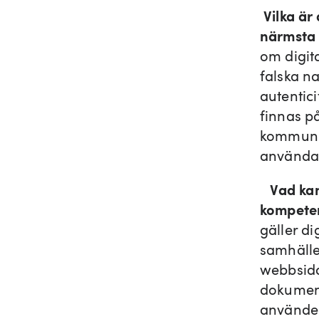
Vilka är
närmsta
om digit
falska na
autentic
finnas på
kommunik
använd
Vad kan
kompeten
gäller di
samhälle
webbsid
dokument
använder