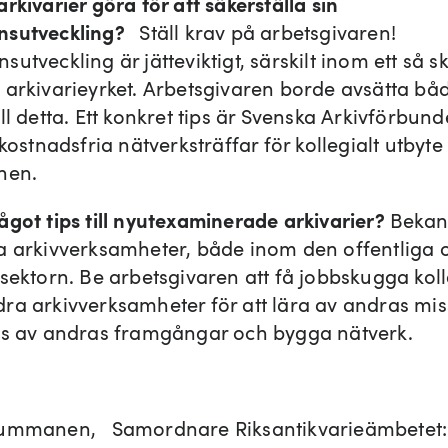
rkivarier göra för att säkerställa sin
nsutveckling?
Ställ krav på arbetsgivaren!
utveckling är jätteviktigt, särskilt inom ett så s
arkivarieyrket. Arbetsgivaren borde avsätta båd
ll detta. Ett konkret tips är Svenska Arkivförbund
 kostnadsfria nätverksträffar för kollegialt utbyte
mnen.
ågot tips till nyutexaminerade arkivarier?
Bekan
a arkivverksamheter, både inom den offentliga 
 sektorn. Be arbetsgivaren att få jobbskugga kol
ra arkivverksamheter för att lära av andras mis
as av andras framgångar och bygga nätverk.
Summanen, Samordnare Riksantikvarieämbetet