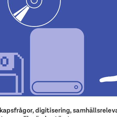
apsfrågor, digitisering, samhällsrelev