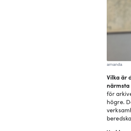
amanda
Vilka är
närmsta
för arkiv
högre. D
verksam
beredska