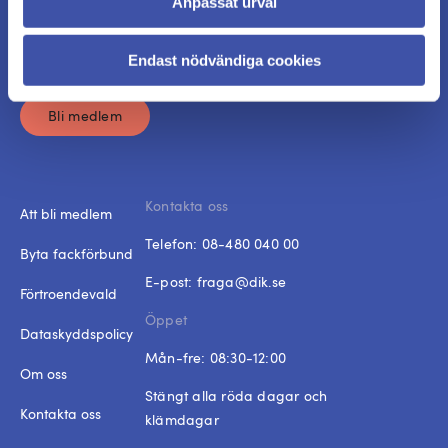
Anpassat urval
Bli medlem i DIK idag. Specialistfackförbundet
som tryggar dina och dina kollegors arbetsdagar.
Endast nödvändiga cookies
Bli medlem
Kontakta oss
Att bli medlem
Telefon:
08-480 040 00
Byta fackförbund
E-post:
fraga@dik.se
Förtroendevald
Öppet
Dataskyddspolicy
Mån-fre: 08:30-12:00
Om oss
Stängt alla röda dagar och
Kontakta oss
klämdagar