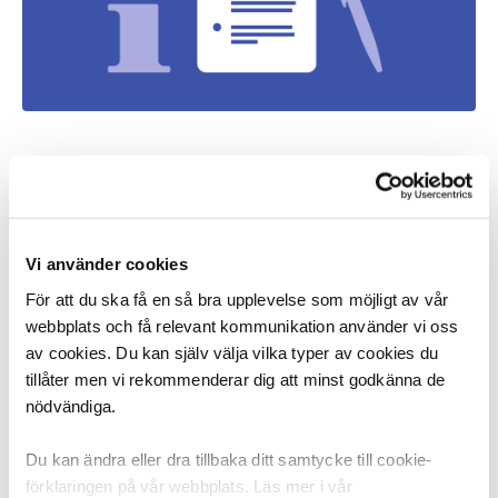
Vi använder cookies
Onsdagen den 9 oktober inträffade en
personuppgiftsincident när DIK gjorde ett e-
För att du ska få en så bra upplevelse som möjligt av vår
postutskick till medlemmarna.
webbplats och få relevant kommunikation använder vi oss
av cookies. Du kan själv välja vilka typer av cookies du
I utskickets sidfot fanns uppgift om mottagarens e-
tillåter men vi rekommenderar dig att minst godkänna de
postadress och medlemsnummer. Vissa mottagare fick
nödvändiga.
se en annan persons uppgifter i sidfoten. Detta
berodde på ett tekniskt fel i systemet för e-postutskick.
Du kan ändra eller dra tillbaka ditt samtycke till cookie-
Leverantören av systemet har nu felsökt och åtgärdat
förklaringen på vår webbplats. Läs mer i vår