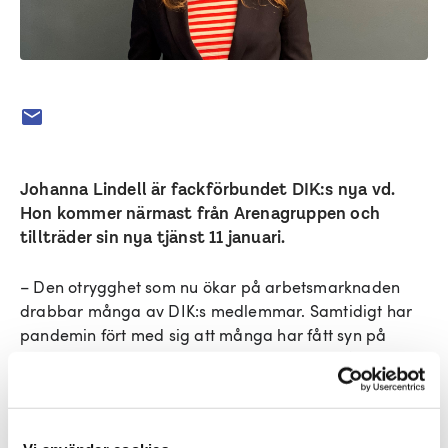
Johanna Lindell är fackförbundet DIK:s nya vd.
Hon kommer närmast från Arenagruppen och
tillträder sin nya tjänst 11 januari.
– Den otrygghet som nu ökar på arbetsmarknaden
drabbar många av DIK:s medlemmar. Samtidigt har
pandemin fört med sig att många har fått syn på
DIK:s medlemsgruppers samhällsinsatser, både inom
kultur och kommunikation. Jag ser fram emot att
tillsammans med DIK:s kansli och styrelse leda det
förbund som stärker och utvecklar alla dessa för