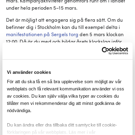
mars. Kampanjaktiviteter genomförs runt om i landet
under hela perioden 5–15 mars.
Det är möjligt att engagera sig på flera sätt. Om du
befinner dig i Stockholm kan du till exempel delta i
manifestationen på Sergels torg
den 5 mars klockan
12:00. Då är du med och bildar årets klockslag inför
fotograferingen. Du kan också själv eller tillsammans
med andra arrangera en manifestation på en annan
ort, mer info om det hittar du nedan.
Vi använder cookies
Skicka in en debattartikel/insändare
För att du ska få en så bra upplevelse som möjligt av vår
webbplats och få relevant kommunikation använder vi oss
av cookies. Du kan själv välja vilka typer av cookies du
Som medlem eller förtroendevald i DIK kan du skicka
tillåter men vi rekommenderar dig att minst godkänna de
in en lokal debattartikel/insändare. Nätverket bidrar
nödvändiga.
med en grundtext och statistik för ditt län. Anmäl ditt
intresse så ser samordnarna till att alla som vill skicka
Du kan ändra eller dra tillbaka ditt samtycke till cookie-
till samma tidning får kontakt med varandra och kan
förklaringen på vår webbplats. Läs mer i vår
skicka in en gemensam artikel. När nyheten släppts i