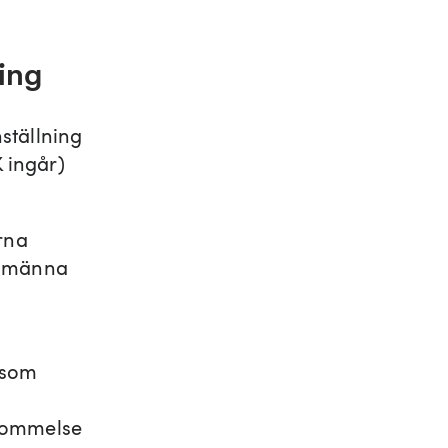
ing
ställning
K ingår)
rna
llmänna
, som
skommelse