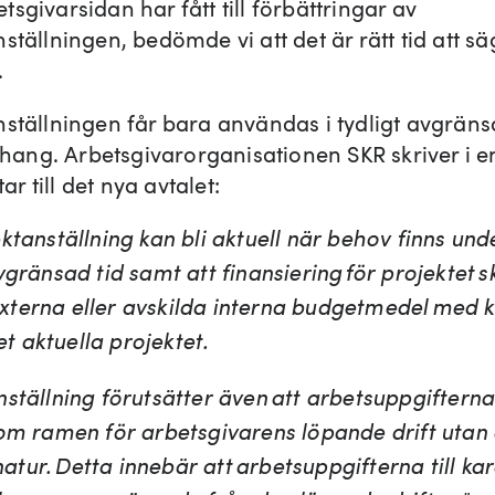
sgivarsidan har fått till förbättringar av
ställningen, bedömde vi att det är rätt tid att säga
.
nställningen får bara användas i tydligt avgrän
ng. Arbetsgivarorganisationen SKR skriver i e
 till det nya avtalet:
ktanställning kan bli aktuell när behov finns und
vgränsad tid samt att finansiering för projektet s
terna eller avskilda interna budgetmedel med 
 det aktuella projektet.
ställning förutsätter även att arbetsuppgifterna
nom ramen för arbetsgivarens löpande drift utan 
g natur. Detta innebär att arbetsuppgifterna till ka