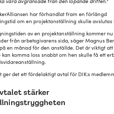
ska vara avgränsade från den löpande driften."
erAlliansen har förhandlat fram en förlängd
gstid om en projektanställning skulle avslutas i
ningstiden av en projektanställning kommer nu 
der från arbetsgivarens sida, säger Magnus Be
på en månad för den anställde. Det är viktigt at
e kan komma loss snabbt om hen skulle få ett e
lsvidareanställning.
tt ger det ett fördelaktigt avtal för DIK:s medlem
vtalet stärker
llningstryggheten