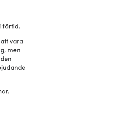
 förtid.
att vara
rg, men
t den
rbjudande
mar.