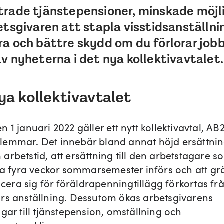
trade tjänstepensioner, minskade möjl
etsgivaren att stapla visstidsanställni
a och bättre skydd om du förlorar jobb
v nyheterna i det nya kollektivavtalet.
ya kollektivavtalet
 1 januari 2022 gäller ett nytt kollektivavtal, AB2
emmar. Det innebär bland annat höjd ersättnin
rbetstid, att ersättning till den arbetstagare s
ina fyra veckor sommarsemester införs och att gr
ficera sig för föräldrapenningtillägg förkortas frå
rs anställning. Dessutom ökas arbetsgivarens
gar till tjänstepension, omställning och