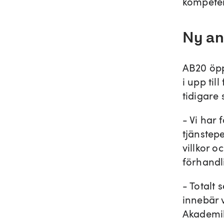
kompeten
Ny an
AB20 öpp
i upp til
tidigare s
- Vi har
tjänstep
villkor 
förhandl
- Totalt 
innebär 
Akademik