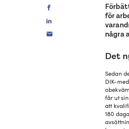
Förbät
för arb
varandr
några a
Det n
Sedan den
DIK-medl
obekväm a
får ut s
att kvali
180 daga
avsättnin