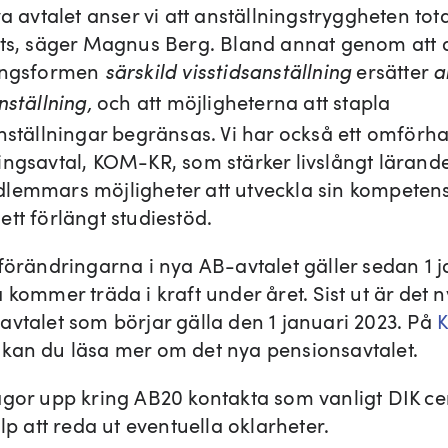
ya avtalet anser vi att anställningstryggheten tota
kts, säger Magnus Berg. Bland annat genom att
ningsformen
ersätter
särskild visstidsanställning
a
och att möjligheterna att stapla
nställning,
anställningar begränsas. Vi har också ett omförh
ingsavtal, KOM-KR, som stärker livslångt lärand
lemmars möjligheter att utveckla sin kompetens
tt förlängt studiestöd.
förändringarna i nya AB-avtalet gäller sedan 1 j
 kommer träda i kraft under året. Sist ut är det 
avtalet som börjar gälla den 1 januari 2023. På
K
kan du läsa mer om det nya pensionsavtalet.
ågor upp kring AB20 kontakta som vanligt DIK cen
älp att reda ut eventuella oklarheter.