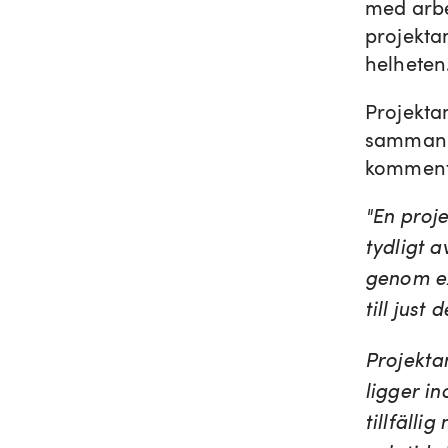
med arbet
projektan
helheten
Projekta
sammanha
kommentar
"En proje
tydligt a
genom ex
till just
Projektan
ligger i
tillfälli