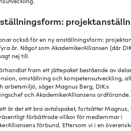
sutveckling.
ställningsform: projektanställn
nar också för en ny anställningsform: projektan
l fyra år. Något som AkademikerAlliansen (där DI
agt nej till.
 förhandlat fram ett jättepaket bestående av dela
ension, omställning och kompetensutveckling, a
och arbetsmiljö, säger Magnus Berg, DIK:s
ingschef och AkademikerAlliansens ordförande.
sett är det ett bra avtalspaket, fortsätter Magnus
väsentligt förbättrade villkor för medlemmar i
erAlliansens förbund. Eftersom vi i en överen