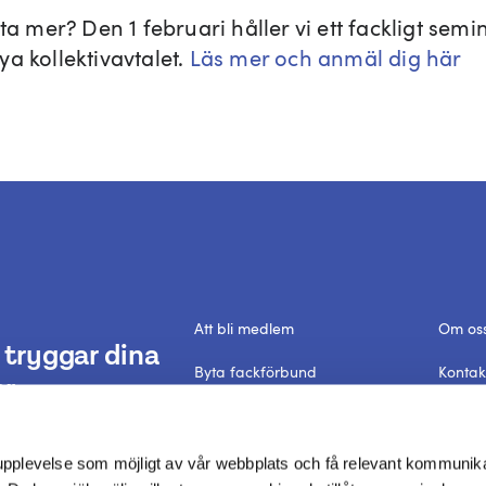
eta mer? Den 1 februari håller vi ett fackligt sem
a kollektivavtalet.
Läs mer och anmäl dig här
Att bli medlem
Om os
tryggar dina
Byta fackförbund
Kontak
r.
Förtroendevald
Frågor
Dataskyddspolicy
In Engl
 upplevelse som möjligt av vår webbplats och få relevant kommunik