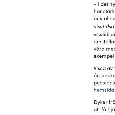
- I det n
har stär
anställ
visstidsa
visstids
omställn
våra med
exempel e
Vissa av 
år, andra
pensions
hemsida
Dyker fr
att få hj