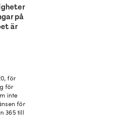
igheter
ngar på
et är
0, för
g för
om inte
änsen för
n 365 till