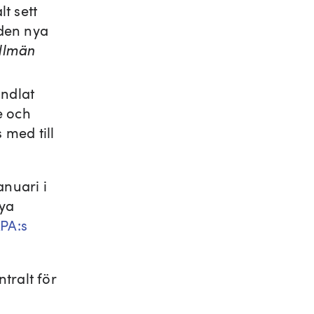
lt sett
 den nya
llmän
andlat
e och
 med till
anuari i
nya
PA:s
tralt för