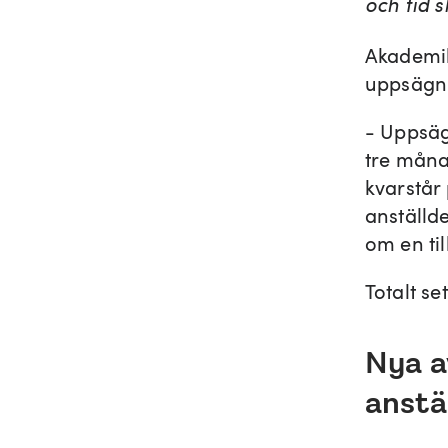
och tid 
Akademik
uppsägnin
- Uppsäg
tre måna
kvarstår 
anställd
om en til
Totalt se
Nya a
anstä