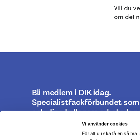
Vill du v
om det ny
Bli medlem i DIK idag.
Specialistfackförbundet som 
och dina kollegors arbetsdaga
Vi använder cookies
För att du ska få en så bra
Bli medlem