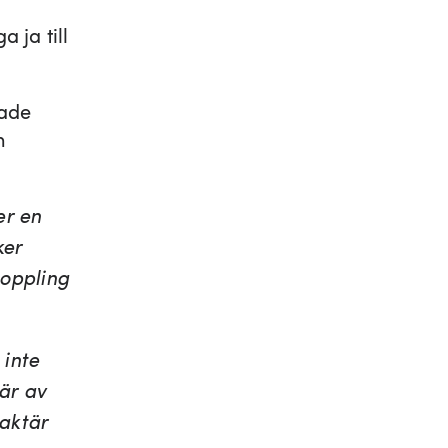
 ja till
sade
n
er en
ker
koppling
 inte
är av
raktär