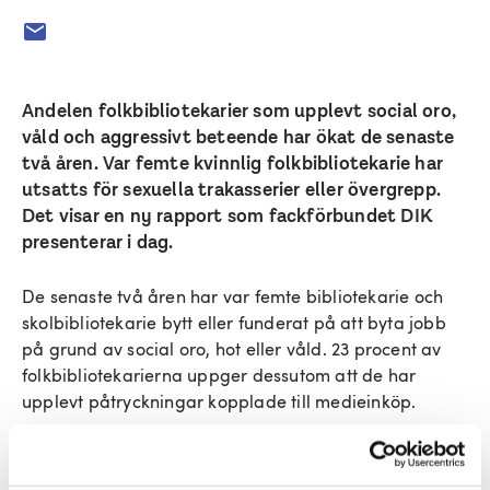
Andelen folkbibliotekarier som upplevt social oro,
våld och aggressivt beteende har ökat de senaste
två åren. Var femte kvinnlig folkbibliotekarie har
utsatts för sexuella trakasserier eller övergrepp.
Det visar en ny rapport som fackförbundet DIK
presenterar i dag.
De senaste två åren har var femte bibliotekarie och
skolbibliotekarie bytt eller funderat på att byta jobb
på grund av social oro, hot eller våld. 23 procent av
folkbibliotekarierna uppger dessutom att de har
upplevt påtryckningar kopplade till medieinköp.
– Det är hög tid att någon axlar ansvaret för miljön på
våra bibliotek. Det duger inte att arbetsgivare och