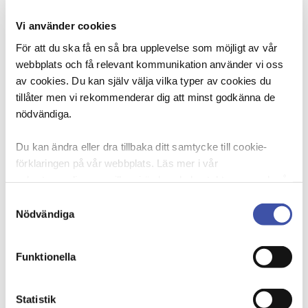
politiker bollar ansvaret mellan sig som om det vore
en het potatis. Båda har ett absolut ansvar, politikerna
Vi använder cookies
för resursfördelningen till lokalsamhälle och bibliotek,
För att du ska få en så bra upplevelse som möjligt av vår
Anna
och arbetsgivarna för arbetsmiljöarbetet, säger
webbplats och få relevant kommunikation använder vi oss
Troberg
, ordförande i DIK.
av cookies. Du kan själv välja vilka typer av cookies du
tillåter men vi rekommenderar dig att minst godkänna de
”Samhället drar sig tillbaka – en rapport om
nödvändiga.
arbetsmiljön på våra bibliotek” följer upp 2015 och
2017 års rapporter och fokuserar på utvecklingen de
Du kan ändra eller dra tillbaka ditt samtycke till cookie-
senaste två åren.
förklaringen på vår webbplats. Läs mer i vår
– Rapporten tydliggör att arbetsmiljön på allt för
sekretesspolicy om vilka vi är, hur du kontaktar oss och på
många bibliotek lämnar en hel del att önska. Våra
vilket sätt vi behandlar personuppgifter. Ange ditt
Samtyckesval
medlemmar efterfrågar bättre förutsättningar för att
samtyckes-ID och datum för när du kontaktade oss
Nödvändiga
utföra bibliotekens uppdrag. Det kräver både mer
gällande ditt samtycke. Du kan även själv ändra ditt
resurser till biblioteken och att arbetsgivarna tar
samtycke direkt genom att klicka på knappnålen nere till
Funktionella
Stina Hamberg
problemen på allvar, säger
,
vänster på sidan.
samhällspolitisk chef.
Statistik
Rapporten bygger på en enkätundersökning som gick