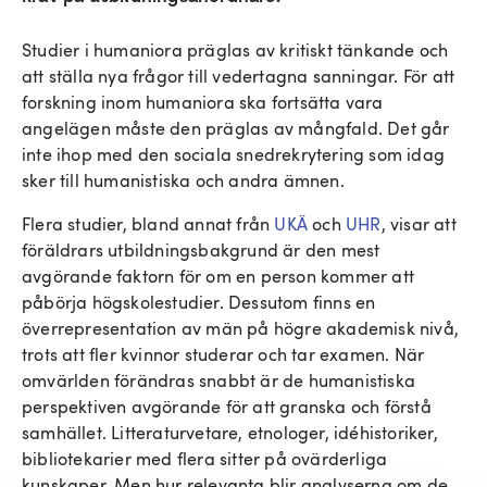
Studier i humaniora präglas av kritiskt tänkande och
att ställa nya frågor till vedertagna sanningar. För att
forskning inom humaniora ska fortsätta vara
angelägen måste den präglas av mångfald. Det går
inte ihop med den sociala snedrekrytering som idag
sker till humanistiska och andra ämnen.
Flera studier, bland annat från
UKÄ
och
UHR
, visar att
föräldrars utbildningsbakgrund är den mest
avgörande faktorn för om en person kommer att
påbörja högskolestudier. Dessutom finns en
överrepresentation av män på högre akademisk nivå,
trots att fler kvinnor studerar och tar examen. När
omvärlden förändras snabbt är de humanistiska
perspektiven avgörande för att granska och förstå
samhället. Litteraturvetare, etnologer, idéhistoriker,
bibliotekarier med flera sitter på ovärderliga
kunskaper. Men hur relevanta blir analyserna om de