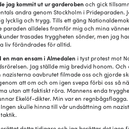
e jag kommit ut ur garderoben
och gick tillsa
ntals andra genom Stockholm i Prideparaden. 
g lycklig och trygg. Tills ett gäng Nationaldemok
 paraden alldeles framför mig och mina vänner
kunder trasades tryggheten sönder, men jag h
a liv förändrades för alltid.
d en man ensam i Almedalen
i tyst protest mot N
srörelsen. Jag ställde mig bredvid honom. Och 
 nazisterna oavbrutet filmade oss och gjorde sk
genom att om och om igen svepa förbi oss så n
a utan att faktiskt röra. Mannens enda trygghe
nnar Ekelöf-dikter. Min var en regnbågsflagga. 
 Ingen skulle hinna till vår undsättning om nazis
taktik.
erättat detta tidigare och jag berättar det igen fö