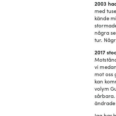
2003 had
med tuse
kände mi
stormade
några se
tur. Någr
2017 sto
Motstånd
vi medan
mot oss 
kan komm
volym Gu
sårbara.
ändrade 
Jag har b