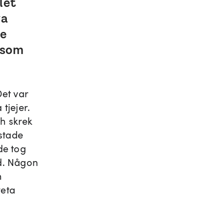
let
va
de
t som
Det var
tjejer.
ch skrek
astade
de tog
ad. Någon
n
veta