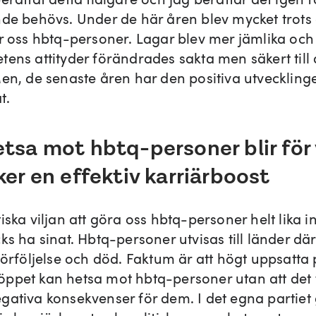
nde behövs. Under de här åren blev mycket trots a
ör oss hbtq-personer. Lagar blev mer jämlika och
tens attityder förändrades sakta men säkert till 
Men, de senaste åren har den positiva utveckling
t.
etsa mot hbtq-personer blir för 
ker en effektiv karriärboost
iska viljan att göra oss hbtq-personer helt lika i
ks ha sinat. Hbtq-personer utvisas till länder dä
förföljelse och död. Faktum är att högt uppsatta p
ppet kan hetsa mot hbtq-personer utan att det 
gativa konsekvenser för dem. I det egna partiet 