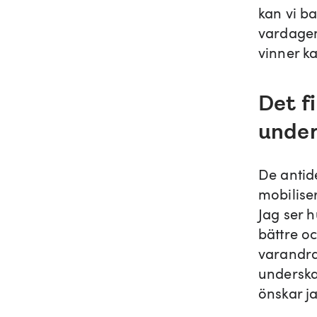
kan vi b
vardagen
vinner ka
Det f
under
De antid
mobilise
Jag ser h
bättre o
varandra
underska
önskar ja