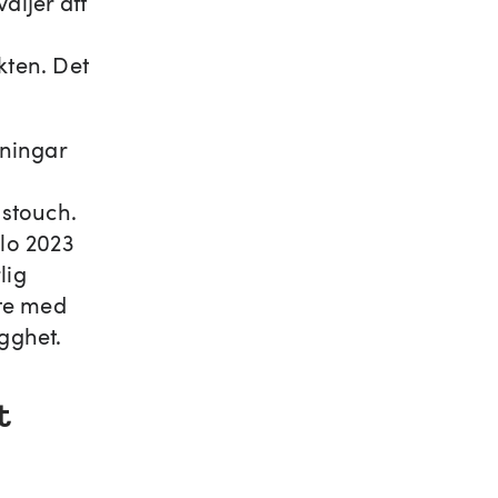
äljer att
ten. Det
lningar
gstouch.
llo 2023
lig
ete med
ygghet.
t