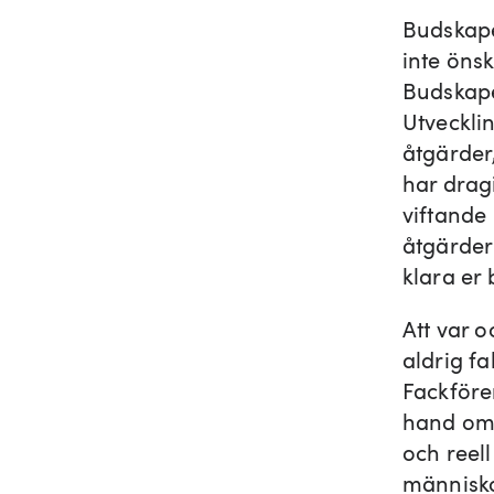
Budskape
inte öns
Budskape
Utveckli
åtgärder
har dragi
viftande
åtgärder
klara er 
Att var 
aldrig fa
Fackfören
hand om 
och reell
människo