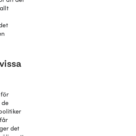
llt
det
en
vissa
nför
r de
olitiker
får
ger det