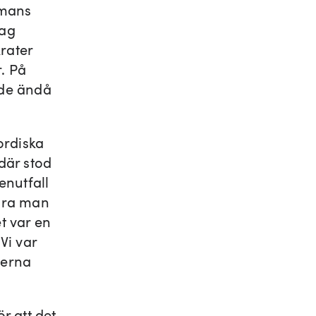
mmans
Jag
rater
. På
ade ändå
ordiska
där stod
enutfall
ära man
t var en
Vi var
terna
r att det