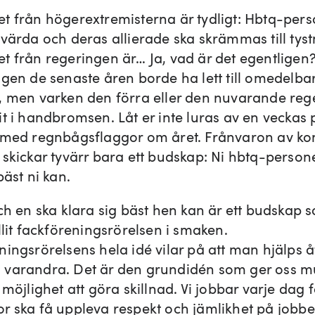
t från högerextremisterna är tydligt: Hbtq-pers
kvärda och deras allierade ska skrämmas till tys
t från regeringen är… Ja, vad är det egentligen
ngen de senaste åren borde ha lett till omedelba
, men varken den förra eller den nuvarande reg
t i handbromsen. Låt er inte luras av en veckas p
 med regnbågsflaggor om året. Frånvaron av ko
 skickar tyvärr bara ett budskap: Ni hbtq-persone
bäst ni kan.
och en ska klara sig bäst hen kan är ett budskap 
llit fackföreningsrörelsen i smaken.
ingsrörelsens hela idé vilar på att man hjälps å
varandra. Det är den grundidén som ger oss m
 möjlighet att göra skillnad. Vi jobbar varje dag f
r ska få uppleva respekt och jämlikhet på jobbe