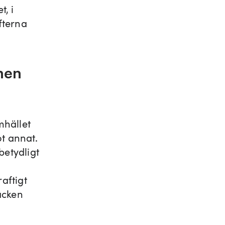
, i
fterna
nen
mhället
ot annat.
betydligt
aftigt
äcken