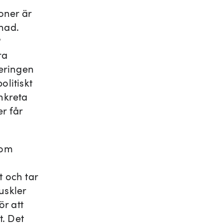
oner är
tnad.
?
ra
eringen
olitiskt
nkreta
r får
som
t och tar
uskler
ör att
t. Det