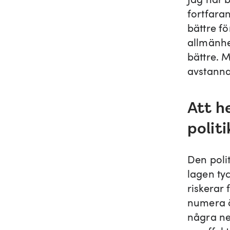
fortfara
bättre f
allmänhe
bättre. 
avstanna
Att h
politi
Den polit
lagen tyc
riskerar 
numera ö
några ne