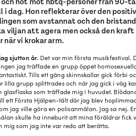
 och hot mot hbtq-personer från 90-ta
ll i dag. Hon reflekterar över den positi
lingen som avstannat och den bristan
ka viljan att agera men också den kraf
 när vi krokar arm.
jag sjutton år.
Det var min första musikfestival. 
ången jag träffade en grupp öppet homosexuella 
antastiskt. Tills ett gäng skinnskallar gick förbi o
år lilla grupp splittrades och när jag gick i väg k
 glasflaska som träffade mig i huvudet. Blödan
ill ett Första Hjälpen-tält där jag blev hoplimm
om jag ville göra en polisanmälan. Jag sa nej. E
lan skulle ha inneburit att mina föräldrar fick 
 mig som jag inte var redo att berätta.