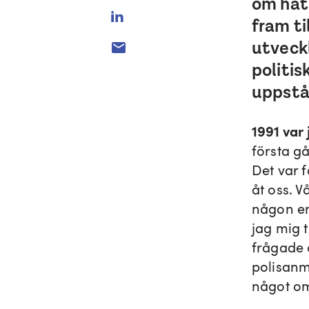
om hat
fram ti
utveck
politis
uppstår
1991 var 
första g
Det var f
åt oss. V
någon en
jag mig t
frågade 
polisanmä
något om