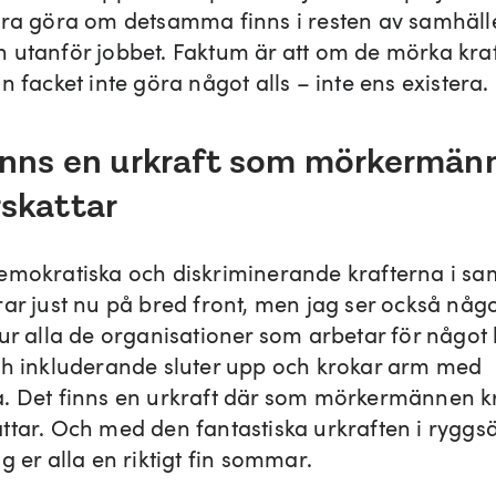
ara göra om detsamma finns i resten av samhället
 utanför jobbet. Faktum är att om de mörka kra
n facket inte göra något alls – inte ens existera.
inns en urkraft som mörkermän
skattar
emokratiska och diskriminerande krafterna i sa
rar just nu på bred front, men jag ser också någ
ur alla de organisationer som arbetar för något 
ch inkluderande sluter upp och krokar arm med
. Det finns en urkraft där som mörkermännen kr
ttar. Och med den fantastiska urkraften i ryggs
g er alla en riktigt fin sommar.