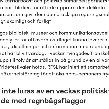
iv karriärboost och politiska samarbetspartners v
a bort blicken för att inte uppröra den delikata
nsen som givit dem den bräckliga regeringsmak
gt, skamligt och farligt.
ngas bibliotek, museer och kommunikationsavde
kanalyser för att överhuvudtaget kunna leverera
der, utställningar och information med regnbå
ot har blivit vardag. I veckan tvingades Transko
upp till tolv år att ställas in på grund av en allvar
Pridefestivaler hotas. RFSL har inlett ett samarb
t säkerhetsföretag för att öka hbtq-personers tr
 inte luras av en veckas politisk
nde med regnbågsflaggor