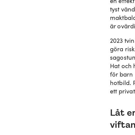
en effekt
tyst vänd
maktbala
är ovärdi
2023 tvi
göra ris
sagostun
Hat och h
för barn 
hotbild. 
ett priva
Låt er
vifta