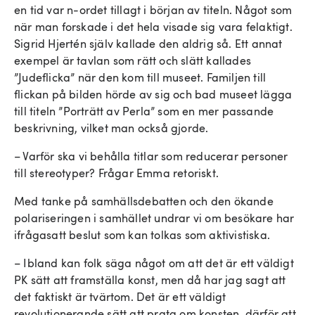
en tid var n-ordet tillagt i början av titeln. Något som
när man forskade i det hela visade sig vara felaktigt.
Sigrid Hjertén själv kallade den aldrig så. Ett annat
exempel är tavlan som rätt och slätt kallades
”Judeflicka” när den kom till museet. Familjen till
flickan på bilden hörde av sig och bad museet lägga
till titeln ”Porträtt av Perla” som en mer passande
beskrivning, vilket man också gjorde.
– Varför ska vi behålla titlar som reducerar personer
till stereotyper? Frågar Emma retoriskt.
Med tanke på samhällsdebatten och den ökande
polariseringen i samhället undrar vi om besökare har
ifrågasatt beslut som kan tolkas som aktivistiska.
– Ibland kan folk säga något om att det är ett väldigt
PK sätt att framställa konst, men då har jag sagt att
det faktiskt är tvärtom. Det är ett väldigt
revolutionerande sätt att prata om konsten, därför att