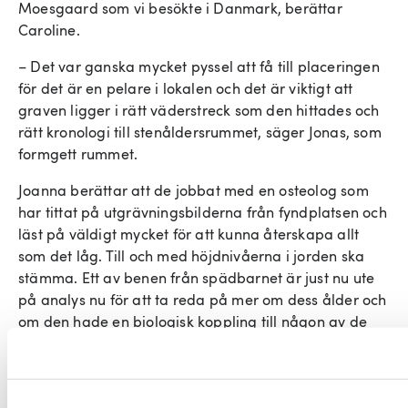
Moesgaard som vi besökte i Danmark, berättar
Caroline.
– Det var ganska mycket pyssel att få till placeringen
för det är en pelare i lokalen och det är viktigt att
graven ligger i rätt väderstreck som den hittades och
rätt kronologi till stenåldersrummet, säger Jonas, som
formgett rummet.
Joanna berättar att de jobbat med en osteolog som
har tittat på utgrävningsbilderna från fyndplatsen och
läst på väldigt mycket för att kunna återskapa allt
som det låg. Till och med höjdnivåerna i jorden ska
stämma. Ett av benen från spädbarnet är just nu ute
på analys nu för att ta reda på mer om dess ålder och
om den hade en biologisk koppling till någon av de
vuxna i graven.
Innan vi avslutar pratar vi om hur mycket de alla lärt
sig av processen. Hur värdefullt det är att ha alla olika