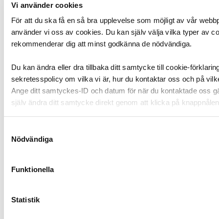
Vi använder cookies
perspektiv i arbetsgruppen, Jonas kan berätta om hur
det går att bygga, Joanna säger att “nej det måste
För att du ska få en så bra upplevelse som möjligt av vår webb
vara det här klimatet”, Per som är arkeolog kommer in
använder vi oss av cookies. Du kan själv välja vilka typer av co
med sina perspektiv och Caroline har sin expertis i
rekommenderar dig att minst godkänna de nödvändiga.
vad som fungerar med besökare och ur ett
berättarperspektiv.
Du kan ändra eller dra tillbaka ditt samtycke till cookie-förklar
sekretesspolicy om vilka vi är, hur du kontaktar oss och på vilke
– Det har nog varit de tre bästa åren för mig på
Ange ditt samtyckes-ID och datum för när du kontaktade oss g
museet för jag har lärt mig så mycket, säger Caroline.
själv ändra ditt samtycke direkt genom att klicka på knappnålen 
Några veckor efter vårt besök blir Östergötlands
museum utnämnda till Årets museum 2023 av Sveriges
Samtyckesval
Nödvändiga
Museer och ICOM. Juryn skriver: "Med visionen att
erbjuda kunskapsupplevelser som överraskar visar
Östergötlands museum hur museer kan arbeta aktivt
Funktionella
och med kvalitet för att nå ut brett i samhället och
vara en mötesplats för alla."
Läs hela motiveringen i
pressmeddelandet här.
Statistik