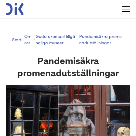
Om
Goda exempel tillgä
Pandemisäkra prome
Start
oss
ngliga museer
nadutställningar
Pandemisäkra
promenadutställningar