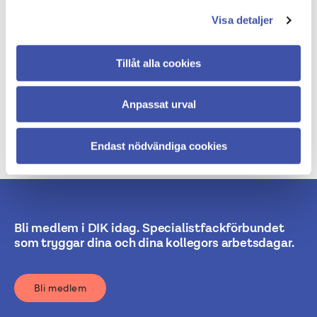
tillsammans med er få DIK att bli en drivande aktör för
Visa detaljer
en rättvis klimatomställning!
Träffarna kommer att vara helt digitala.
Tillåt alla cookies
Anmäl er till att vara med i nätverket direkt till:
agnes.kullenmark@dik.se
Anpassat urval
Endast nödvändiga cookies
Bli medlem i DIK idag. Specialistfackförbundet
som tryggar dina och dina kollegors arbetsdagar.
Bli medlem