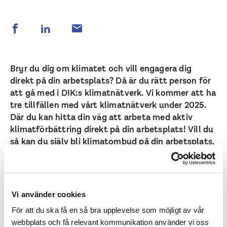
Bryr du dig om klimatet och vill engagera dig
direkt på din arbetsplats? Då är du rätt person för
att gå med i DIK:s klimatnätverk. Vi kommer att ha
tre tillfällen med vårt klimatnätverk under 2025.
Där du kan hitta din väg att arbeta med aktiv
klimatförbättring direkt på din arbetsplats! Vill du
så kan du själv bli klimatombud på din arbetsplats,
med stöd från DIK centralt och från andra
engagerade medlemmar i nätverket.
Tre nätverksträffar kommer att ske under 2025, där
Vi använder cookies
alla medlemmar som vill får möjlighet att dela
För att du ska få en så bra upplevelse som möjligt av vår
erfarenheter, skapa nya kontakter och lära sig av
webbplats och få relevant kommunikation använder vi oss