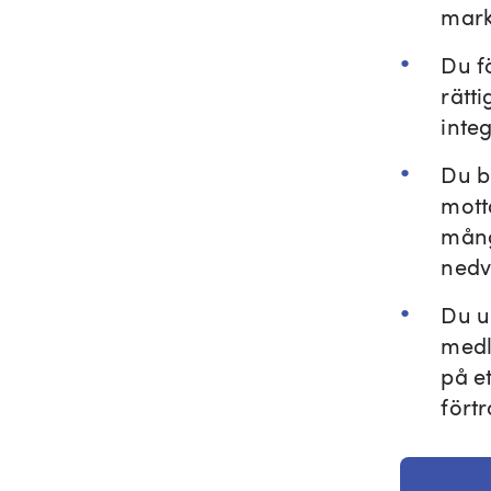
mark
Du f
rätti
integ
Du b
mott
mång
nedv
Du u
medl
på e
fört