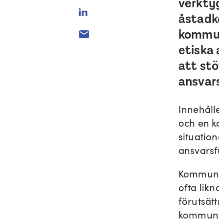
verktyg
åstadk
kommuni
etiska 
att st
ansvars
Innehålle
och en k
situation
ansvarsf
Kommunik
ofta likn
förutsätt
kommunika