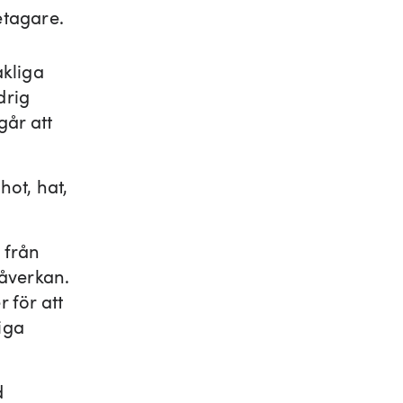
retagare.
akliga
drig
går att
hot, hat,
 från
påverkan.
r för att
iga
d