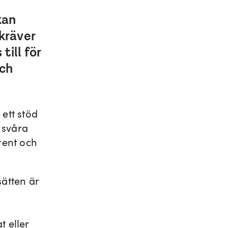
kan
kräver
till för
och
 ett stöd
 svåra
arent och
ätten är
t eller