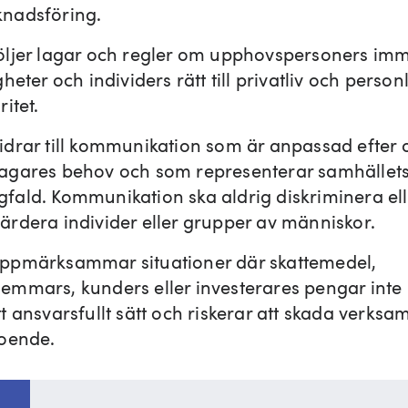
nadsföring.
öljer lagar och regler om upphovspersoners imm
gheter och individers rätt till privatliv och person
ritet.
idrar till kommunikation som är anpassad efter o
agares behov och som representerar samhället
fald. Kommunikation ska aldrig diskriminera ell
ärdera individer eller grupper av människor.
ppmärksammar situationer där skattemedel,
emmars, kunders eller investerares pengar inte
tt ansvarsfullt sätt och riskerar att skada verks
roende.