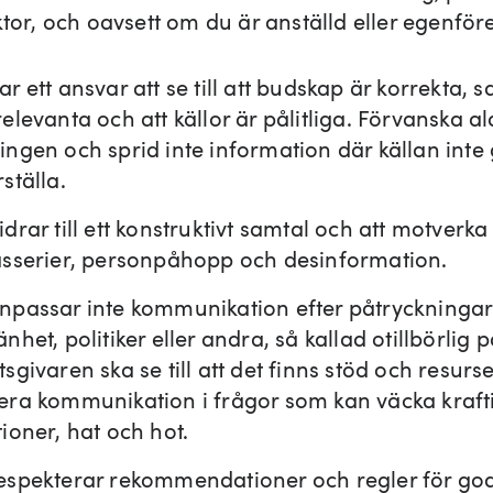
ktor, och oavsett om du är anställd eller egenfö
r ett ansvar att se till att budskap är korrekta, s
elevanta och att källor är pålitliga. Förvanska al
ingen och sprid inte information där källan inte 
rställa.
drar till ett konstruktivt samtal och att motverka 
asserier, personpåhopp och desinformation.
npassar inte kommunikation efter påtryckningar
nhet, politiker eller andra, så kallad otillbörlig 
sgivaren ska se till att det finns stöd och resurse
era kommunikation i frågor som kan väcka kraft
tioner, hat och hot.
espekterar rekommendationer och regler för go