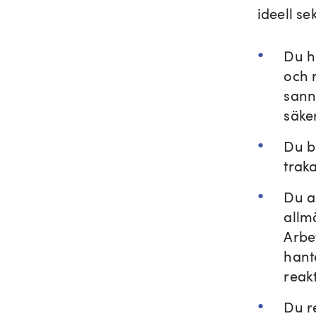
ideell se
Du ha
och r
sann
säke
Du bi
trak
Du a
allmä
Arbet
hant
reak
Du r