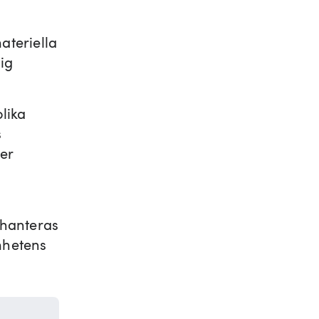
ateriella
lig
lika
s
er
 hanteras
amhetens