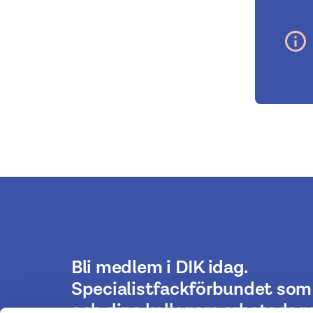
Bli medlem i DIK idag.
Specialistfackförbundet som 
och dina kollegors arbetsdaga