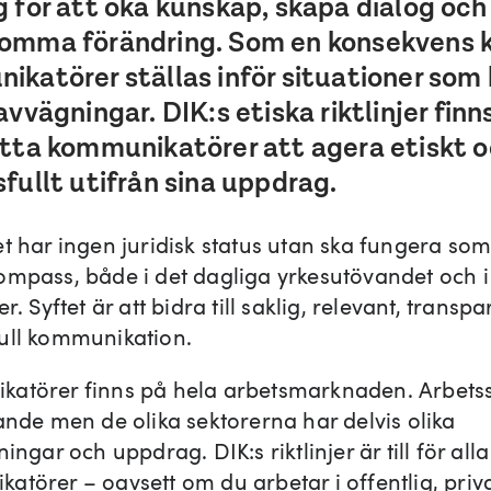
 för att öka kunskap, skapa dialog och
omma förändring. Som en konsekvens 
katörer ställas inför situationer som 
avvägningar. DIK:s etiska riktlinjer finns 
ötta kommunikatörer att agera etiskt 
fullt utifrån sina uppdrag.
t har ingen juridisk status utan ska fungera som
ompass, både i det dagliga yrkesutövandet och i
er. Syftet är att bidra till saklig, relevant, transp
ull kommunikation.
atörer finns på hela arbetsmarknaden. Arbetss
ande men de olika sektorerna har delvis olika
ningar och uppdrag. DIK:s riktlinjer är till för alla
törer – oavsett om du arbetar i offentlig, priva