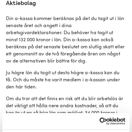
Aktiebolag
Din a-kassa kommer beräknas på det du tagit ut i lön
senaste året och angett i dina
arbetsgivardeklarationer. Du behöver ha tagit ut
minst 132 000 kronor i lön. Din a-kassa kan också
beräknas på det senaste beslutet om slutlig skatt eller
ett genomsnitt av de två föregående åren om något
av de alternativen blir bättre för dig.
Ju högre lön du tagit ut desto högre a-kassa kan du
få. Och du måste ha varit medlem i a-kassan under
den här tiden.
Om du tror att det finns en risk att du blir arbetslös är
det viktigt att hålla nere andra kostnader, så att du
kan ta ut en så hög lön som möjligt. 34 000 kronor i
månaden är inkomsttaket i nya
arbetslöshetsförsäkringen.