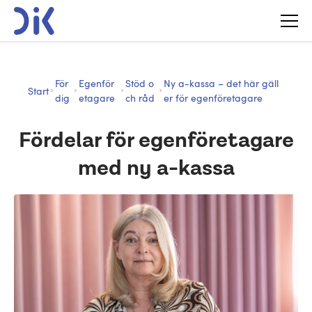
För
Egenför
Stöd o
Ny a-kassa – det här gäll
Start
dig
etagare
ch råd
er för egenföretagare
Fördelar för egenföretagare
med ny a-kassa