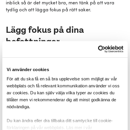
inblick så är det mycket bra, men tänk på att vara
tydlig och att lägga fokus på rätt saker.
Lägg fokus på dina
befattningar
Se till att ha ett tydligt och överskådligt CV med bra
rubriker. Fokusera på innehåll, din befattning och
Vi använder cookies
därefter arbetsgivare och tidsperiod. Har du jobbat
som karriärcoach, fokusera på det. Detsamma gäller
För att du ska få en så bra upplevelse som möjligt av vår
utbildning. Var specifik och gå på innehållet i
webbplats och få relevant kommunikation använder vi oss
utbildningen. Exakt vad är det du har studerat?
av cookies. Du kan själv välja vilka typer av cookies du
tillåter men vi rekommenderar dig att minst godkänna de
nödvändiga.
CV och personligt brev
Du kan ändra eller dra tillbaka ditt samtycke till cookie-
kompletterar varandra
förklaringen på vår webbplats. Läs mer i vår