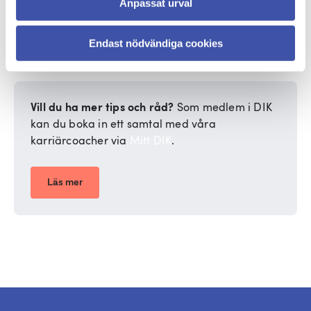
Anpassat urval
Avsluta med att uppmana till handling. Skriv inte att
du hoppas på att de ska kontakta dig, utan skriv
istället ”ser fram emot att höra från dig”. Tro på dig
Endast nödvändiga cookies
själv genom hela brevet!
Vill du ha mer tips och råd?
Som medlem i DIK
kan du boka in ett samtal med våra
karriärcoacher via
Mitt DIK
.
Läs mer