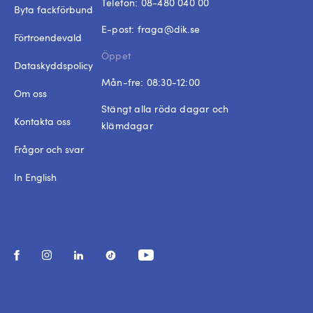
Telefon:
08-480 040 00
Byta fackförbund
E-post:
fraga@dik.se
Förtroendevald
Öppet
Dataskyddspolicy
Mån-fre: 08:30-12:00
Om oss
Stängt alla röda dagar och
Kontakta oss
klämdagar
Frågor och svar
In English