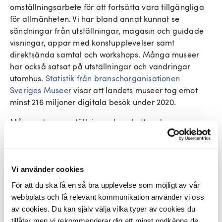
omställningsarbete för att fortsätta vara tillgängliga
för allmänheten. Vi har bland annat kunnat se
sändningar från utställningar, magasin och guidade
visningar, appar med konstupplevelser samt
direktsända samtal och workshops. Många museer
har också satsat på utställningar och vandringar
utomhus.
Statistik från branschorganisationen
Sveriges Museer
visar att landets museer tog emot
minst 216 miljoner digitala besök under 2020.
Många stora omställningar har skett under
coronapandemin – men att museernas verksamhet
utvecklas så att utbudet kan nå så många människor
som möjligt är en demokratifråga. Alla ska ha
möjlighet att besöka museer och få med sig en positiv
Vi använder cookies
upplevelse. Det handlar inte om att ersätta det fysiska
För att du ska få en så bra upplevelse som möjligt av vår
museibesöket där människor tillsammans kan ta del
webbplats och få relevant kommunikation använder vi oss
av konst, kulturhistoria och upplevelser, men det finns
av cookies. Du kan själv välja vilka typer av cookies du
mycket att lära av den kreativa omställningen.
tillåter men vi rekommenderar dig att minst godkänna de