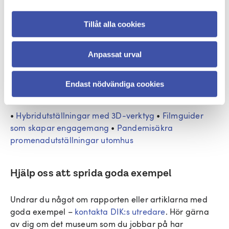
en hållbar och långsiktig finansiering av kultursektorn
och bättre arbetsvillkor för de som jobbar på
Tillåt alla cookies
museerna. Vi vill också hjälpa till att sprida goda
exempel och arbetssätt vidare till fler i museisektorn,
Anpassat urval
så att de kan leva kvar även efter pandemin. Därför
har vi samlat några guldkorn som vi hoppas att du
som arbetar inom museisektorn kan inspireras av i din
Endast nödvändiga cookies
verksamhet.
•
Hybridutställningar med 3D-verktyg
•
Filmguider
som skapar engagemang
•
Pandemisäkra
promenadutställningar utomhus
Hjälp oss att sprida goda exempel
Undrar du något om rapporten eller artiklarna med
goda exempel –
kontakta DIK:s utredare
. Hör gärna
av dig om det museum som du jobbar på har