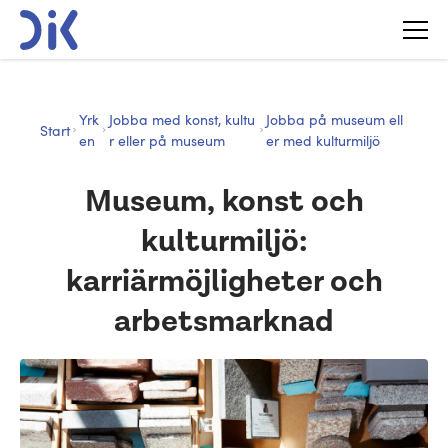
Yrk
Jobba med konst, kultu
Jobba på museum ell
Start
en
r eller på museum
er med kulturmiljö
Museum, konst och
kulturmiljö:
karriärmöjligheter och
arbetsmarknad