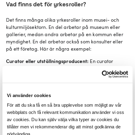
Vad finns det för yrkesroller?
Det finns många olika yrkesroller inom musei- och
kulturmiljösektorn. En del arbetar på museum eller
gallerier, medan andra arbetar på en kommun eller
myndighet. En del arbetar också som konsulter eller
på ett företag. Här är några exempel:
Curator eller utställningsproducent:
En curator
ansvarar för att organisera och presentera
utställningar. Du får välja ut föremål och konstverk,
skapa berättelser och sammanhang kring dem och se
till att de visas på ett intressant sätt för besökare.
Vi använder cookies
Konservator:
En konservator har i uppgift att bevara
För att du ska få en så bra upplevelse som möjligt av vår
och restaurera kulturhistoriska föremål och konstverk.
webbplats och få relevant kommunikation använder vi oss
Du använder olika tekniker och metoder för att
av cookies. Du kan själv välja vilka typer av cookies du
försäkra dig om att föremålen hålls i bästa möjliga
tillåter men vi rekommenderar dig att minst godkänna de
skick och kan bevaras under lång tid framöver.
nödvändiga.