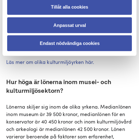
föremålsantikvarie eller kyrkoantikvarie till exempel.
Tillåt alla cookies
Forskare:
Forskare inom musei- och kulturmiljösektorn
Anpassat urval
studerar och analyserar olika aspekter av
kulturhistoria. Du kan till exempel forska om specifika
tidsperioder, konstnärer eller kulturer för att bidra till
Endast nödvändiga cookies
den samlade kunskapen.
Läs mer om olika kulturmiljöyrken här.
Hur höga är lönerna inom musei- och
kulturmiljösektorn?
Lönerna skiljer sig inom de olika yrkena. Medianlönen
inom museum är 39 500 kronor, medianlönen för en
konservator är 40 450 kronor och inom kulturmiljövård
och arkeologi är medianlönen 42 500 kronor. Lönen
varierar beroende på faktorer som erfarenhet,