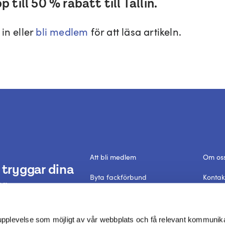
 till 50 % rabatt till Tallin.
in eller
bli medlem
för att läsa artikeln.
Att bli medlem
Om os
tryggar dina
Byta fackförbund
Kontak
r.
Förtroendevald
Frågor
Dataskyddspolicy
In Engl
 upplevelse som möjligt av vår webbplats och få relevant kommunik