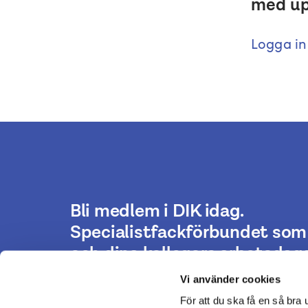
med upp
Logga in
Bli medlem i DIK idag.
Specialistfackförbundet som 
och dina kollegors arbetsdaga
Vi använder cookies
För att du ska få en så bra