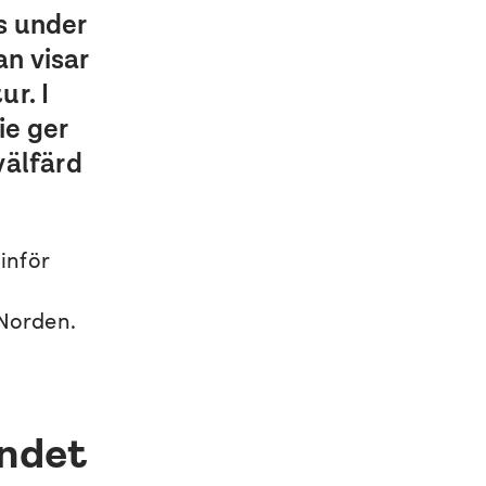
ts under
an visar
ur. I
ie ger
välfärd
inför
 Norden.
andet