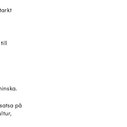
tarkt
till
minska.
t satsa på
ltur,