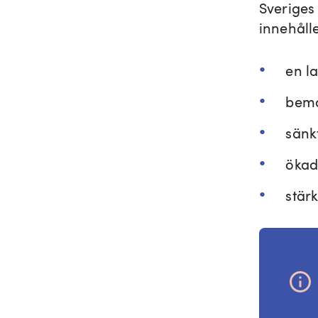
Sveriges
innehåll
en l
bema
sänk
ökad
stärk