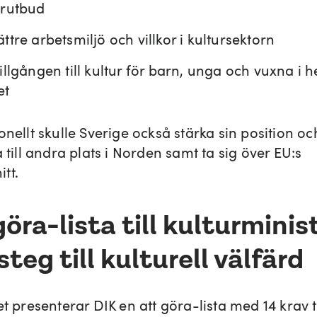
urutbud
ttre arbetsmiljö och villkor i kultursektorn
illgången till kultur för barn, unga och vuxna i h
et
onellt skulle Sverige också stärka sin position oc
a till andra plats i Norden samt ta sig över EU:s
tt.
göra-lista till kulturminis
steg till kulturell välfärd
let presenterar DIK en
att göra-lista
med 14 krav ti