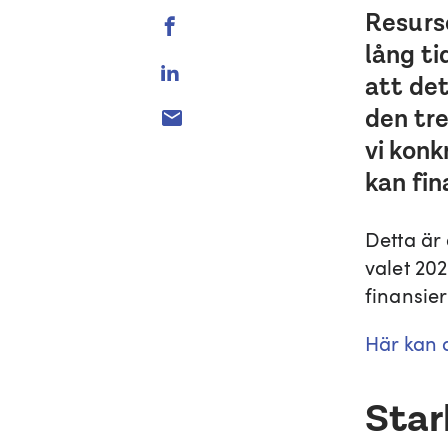
Resurse
lång ti
att det
den tre
vi konk
kan fin
Detta är
valet 20
finansier
Här kan 
Star