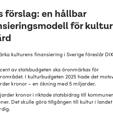
s förslag: en hållbar
nsieringsmodell för kultur
ärd
tärka kulturens finansiering i Sverige föreslår DIK 
ocent av statsbudgeten ska öronmärkas för
urområdet. I kulturbudgeten 2025 hade det motsv
arder kronor – en ökning med 5 miljarder.
ljarder kronor i riktade statsbidrag till kommune
ner. Det skulle göra tillgången till kultur i lande
rdig.