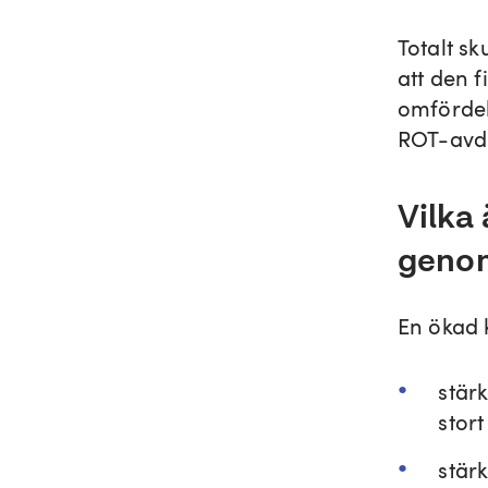
Totalt sk
att den 
omfördel
ROT-avdr
Vilka
geno
En ökad k
stärk
stort
stär