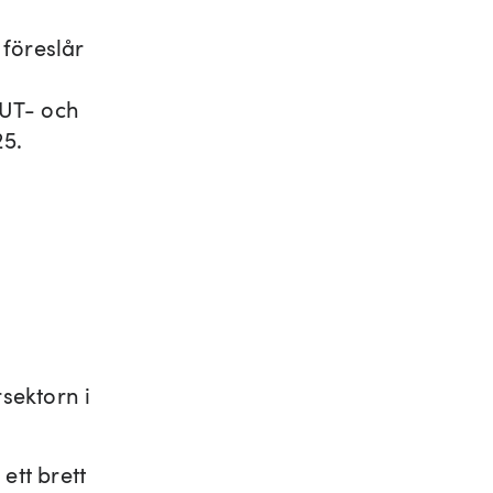
 föreslår
RUT- och
25.
rsektorn i
ett brett