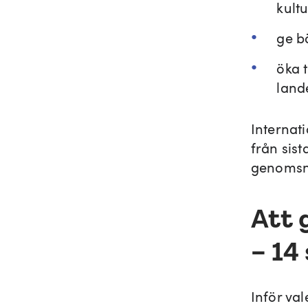
kult
ge bä
öka t
land
Internati
från sist
genomsni
Att 
– 14 
Inför va