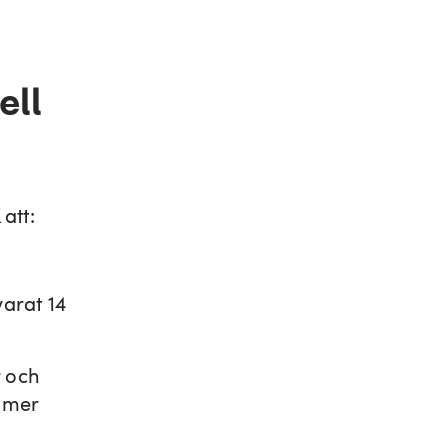
ell
att:
arat 14
r och
t mer