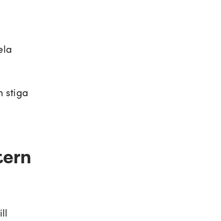
ela
h stiga
tern
ll