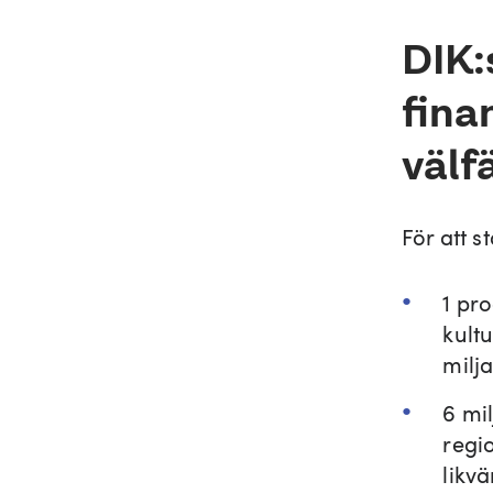
DIK:
fina
välf
För att s
1 pr
kult
milj
6 mi
regio
likvä