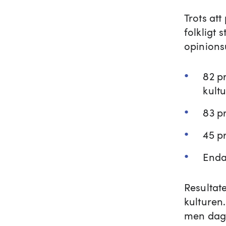
Trots att
folkligt 
opinions
82 pr
kultu
83 pr
45 pr
Enda
Resultate
kulturen.
men dagen