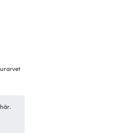
turarvet
 här.